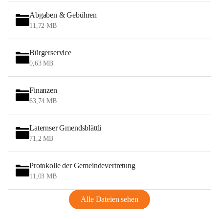
Abgaben & Gebühren
11,72 MB
Bürgerservice
0,63 MB
Finanzen
63,74 MB
Laternser Gmendsblättli
71,2 MB
Protokolle der Gemeindevertretung
11,03 MB
Alle Dateien sehen