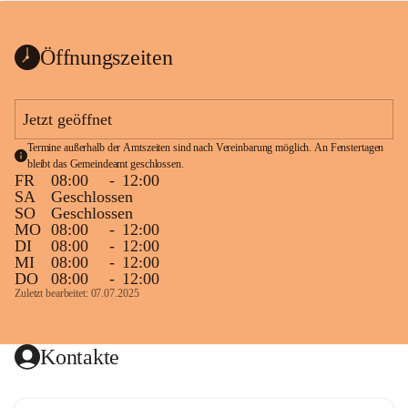
bis zum Ende der Bauarbeiten 
Kundmachung_Sperre-
gesperrt.
Wanderweg-veröffentlic
1 Seite
•
0 MB
ht
Öffnungszeiten
Schild_Sperre
1 Seite
•
0,1 MB
Jetzt geöffnet
Termine außerhalb der Amtszeiten sind nach Vereinbarung möglich. An Fenstertagen 
bleibt das Gemeindeamt geschlossen.
FR
08:00
-
12:00
SA
Geschlossen
SO
Geschlossen
MO
08:00
-
12:00
DI
08:00
-
12:00
MI
08:00
-
12:00
DO
08:00
-
12:00
Zuletzt bearbeitet: 07.07.2025
Kontakte