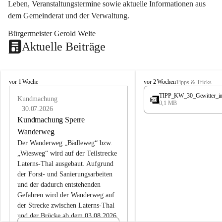
Leben, Veranstaltungstermine sowie aktuelle Informationen aus 
dem Gemeinderat und der Verwaltung. 
Bürgermeister Gerold Welte
Aktuelle Beiträge
L
L
vor 1 Woche
vor 2 Wochen
Tipps & Tricks
a
a
TIPP_KW_30_Gewitter_i
t
Kundmachung
t
0,1 MB
e
e
30.07.2026
r
r
Kundmachung Sperre
n
n
Wanderweg
s
s
Der Wanderweg „Bädleweg“ bzw. 
„Wiesweg“ wird auf der Teilstrecke 
Laterns-Thal ausgebaut. Aufgrund 
der Forst- und Sanierungsarbeiten 
und der dadurch entstehenden 
Gefahren wird der Wanderweg auf 
der 
Strecke zwischen Laterns-Thal 
und der Brücke ab dem 03.08.2026 