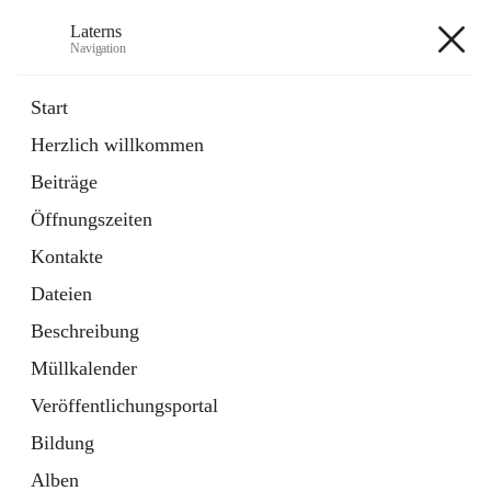
Laterns
Navigation
Laterns
Start
Herzlich willkommen
Bürgerservice
Beiträge
11 Schnellzugriffe
Öffnungszeiten
Soziales
1 Schnellzugriff
Kontakte
Dateien
+5
Beschreibung
Müllkalender
Veröffentlichungsportal
Bildung
Hauptadresse
Alben