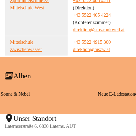
Sportmittelschule & 
+43 5522 405 4211
Mittelschule West
(Direktion)
+43 5522 405 4224
(Konferenzzimmer)
direktion@sms-rankweil.at
Mittelschule 
+43 5522 4915 300
Zwischenwasser
direktion@mszw.at
Alben
Sonne & Nebel
Unser Standort
Laternserstraße 6, 6830 Laterns, AUT