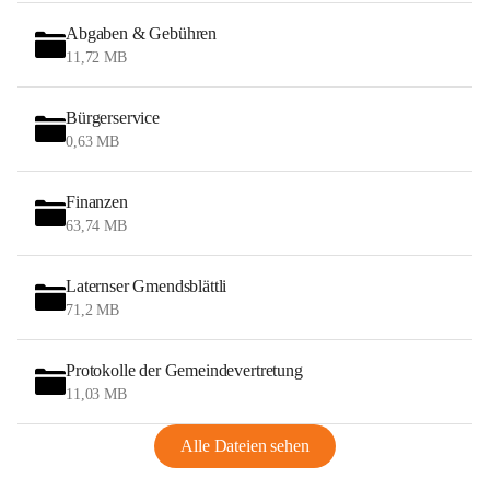
Abgaben & Gebühren
11,72 MB
Bürgerservice
0,63 MB
Finanzen
63,74 MB
Laternser Gmendsblättli
71,2 MB
Protokolle der Gemeindevertretung
11,03 MB
Alle Dateien sehen