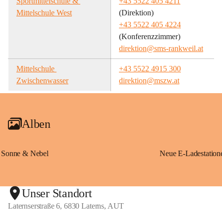
Sportmittelschule & 
+43 5522 405 4211
Mittelschule West
(Direktion)
+43 5522 405 4224
(Konferenzzimmer)
direktion@sms-rankweil.at
Mittelschule 
+43 5522 4915 300
Zwischenwasser
direktion@mszw.at
Alben
Sonne & Nebel
Unser Standort
Laternserstraße 6, 6830 Laterns, AUT