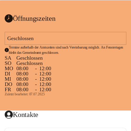
bis zum Ende der Bauarbeiten 
Kundmachung_Sperre-
gesperrt.
Wanderweg-veröffentlic
1 Seite
•
0 MB
ht
Öffnungszeiten
Schild_Sperre
1 Seite
•
0,1 MB
Geschlossen
Termine außerhalb der Amtszeiten sind nach Vereinbarung möglich. An Fenstertagen 
bleibt das Gemeindeamt geschlossen.
SA
Geschlossen
SO
Geschlossen
MO
08:00
-
12:00
DI
08:00
-
12:00
MI
08:00
-
12:00
DO
08:00
-
12:00
FR
08:00
-
12:00
Zuletzt bearbeitet: 07.07.2025
Kontakte