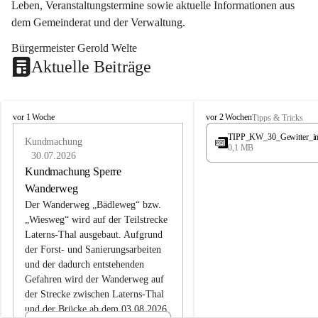
Leben, Veranstaltungstermine sowie aktuelle Informationen aus 
dem Gemeinderat und der Verwaltung. 
Bürgermeister Gerold Welte
Aktuelle Beiträge
L
L
vor 1 Woche
vor 2 Wochen
Tipps & Tricks
a
a
TIPP_KW_30_Gewitter_i
t
Kundmachung
t
0,1 MB
e
e
30.07.2026
r
r
Kundmachung Sperre
n
n
Wanderweg
s
s
Der Wanderweg „Bädleweg“ bzw. 
„Wiesweg“ wird auf der Teilstrecke 
Laterns-Thal ausgebaut. Aufgrund 
der Forst- und Sanierungsarbeiten 
und der dadurch entstehenden 
Gefahren wird der Wanderweg auf 
der 
Strecke zwischen Laterns-Thal 
und der Brücke ab dem 03.08.2026 