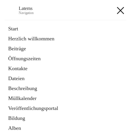
Laterns
Navigation
Laterns
Start
Herzlich willkommen
Bürgerservice
Beiträge
11 Schnellzugriffe
Öffnungszeiten
Soziales
1 Schnellzugriff
Kontakte
Dateien
+5
Beschreibung
Müllkalender
Veröffentlichungsportal
Bildung
Hauptadresse
Alben