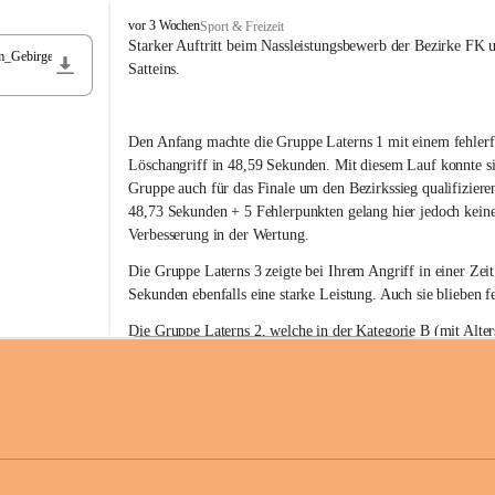
F
vor 3 Wochen
Sport & Freizeit
r
Starker Auftritt beim Nassleistungsbewerb der Bezirke FK 
m_Gebirge
e
Satteins.
i
w
i
Den Anfang machte die Gruppe Laterns 1 mit einem fehlerf
l
l
Löschangriff in 48,59 Sekunden. Mit diesem Lauf konnte si
i
Gruppe auch für das Finale um den Bezirkssieg qualifiziere
g
48,73 Sekunden + 5 Fehlerpunkten gelang hier jedoch keine
e
Verbesserung in der Wertung.
F
e
Die Gruppe Laterns 3 zeigte bei Ihrem Angriff in einer Zei
u
Sekunden ebenfalls eine starke Leistung. Auch sie blieben fe
e
r
Die Gruppe Laterns 2, welche in der Kategorie B (mit Alter
w
gestartet ist, überzeugte ebenfalls mit einem Löschangriff i
Rangliste_41_Nassleistungsbewerb_2026
e
0,2 MB
Sekunden und konnte damit den Sieg in dieser Wertungsklas
h
Laterns holen.
r
L
a
t
Somit ergab sich folgende hervorragende Ergebnisse:
e