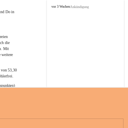
L
vor 3 Wochen
Ankündigung
a
und Do in 
t
e
r
n
reien 
s
ch die 
n. Mit 
 weitere 
t von 53,30 
hlerfrei.
spunkten) 
n 55,40 
se nach 