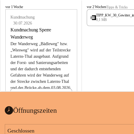
L
L
vor 1 Woche
vor 2 Wochen
Tipps & Tricks
a
a
TIPP_KW_30_Gewitter_i
t
Kundmachung
t
0,1 MB
e
e
30.07.2026
r
r
Kundmachung Sperre
n
n
Wanderweg
s
s
Der Wanderweg „Bädleweg“ bzw. 
„Wiesweg“ wird auf der Teilstrecke 
Laterns-Thal ausgebaut. Aufgrund 
der Forst- und Sanierungsarbeiten 
und der dadurch entstehenden 
Gefahren wird der Wanderweg auf 
der 
Strecke zwischen Laterns-Thal 
und der Brücke ab dem 03.08.2026 
bis zum Ende der Bauarbeiten 
Kundmachung_Sperre-
gesperrt.
Wanderweg-veröffentlic
1 Seite
•
0 MB
ht
Öffnungszeiten
Schild_Sperre
1 Seite
•
0,1 MB
Geschlossen