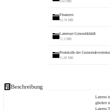
0,63 MB
Finanzen
63,74 MB
Laternser Gmendsblättli
71,2 MB
Protokolle der Gemeindevertretu
11,03 MB
Beschreibung
Laterns i
gliedert s
Laterns 