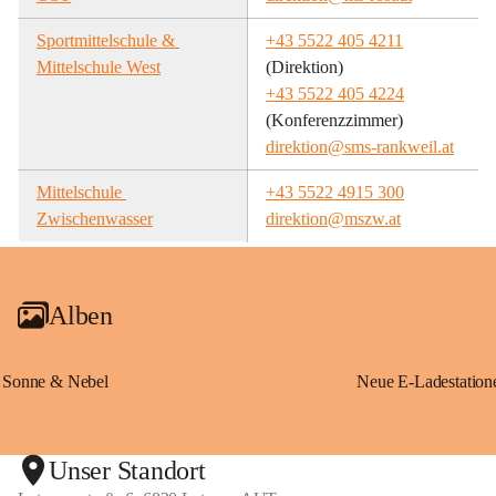
Sportmittelschule & 
+43 5522 405 4211
Mittelschule West
(Direktion)
+43 5522 405 4224
(Konferenzzimmer)
direktion@sms-rankweil.at
Mittelschule 
+43 5522 4915 300
Zwischenwasser
direktion@mszw.at
Alben
Sonne & Nebel
Unser Standort