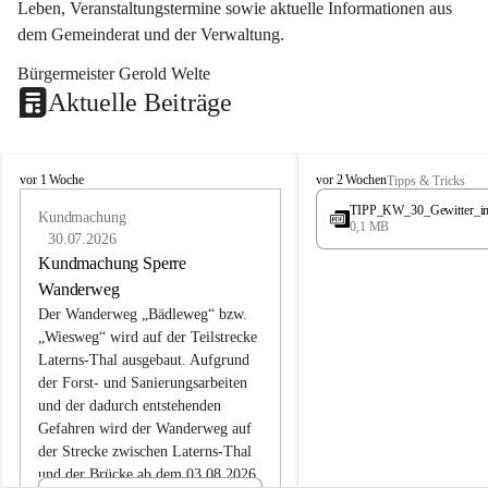
Leben, Veranstaltungstermine sowie aktuelle Informationen aus 
dem Gemeinderat und der Verwaltung. 
Bürgermeister Gerold Welte
Aktuelle Beiträge
L
L
vor 1 Woche
vor 2 Wochen
Tipps & Tricks
a
a
TIPP_KW_30_Gewitter_i
t
Kundmachung
t
0,1 MB
e
e
30.07.2026
r
r
Kundmachung Sperre
n
n
Wanderweg
s
s
Der Wanderweg „Bädleweg“ bzw. 
„Wiesweg“ wird auf der Teilstrecke 
Laterns-Thal ausgebaut. Aufgrund 
der Forst- und Sanierungsarbeiten 
und der dadurch entstehenden 
Gefahren wird der Wanderweg auf 
der 
Strecke zwischen Laterns-Thal 
und der Brücke ab dem 03.08.2026 