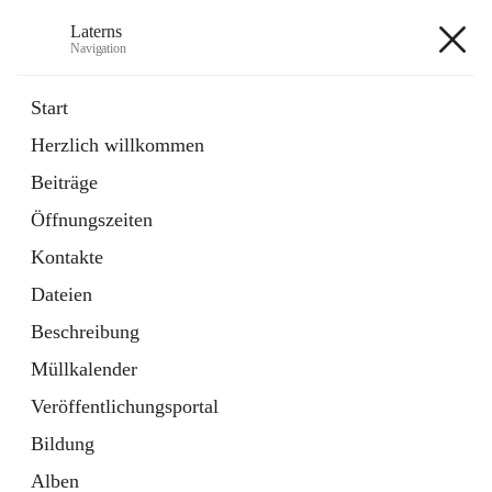
Laterns
Navigation
Laterns
Start
Herzlich willkommen
Bürgerservice
Beiträge
11 Schnellzugriffe
Öffnungszeiten
Soziales
1 Schnellzugriff
Kontakte
Dateien
+5
Beschreibung
Müllkalender
Veröffentlichungsportal
Bildung
Hauptadresse
Alben