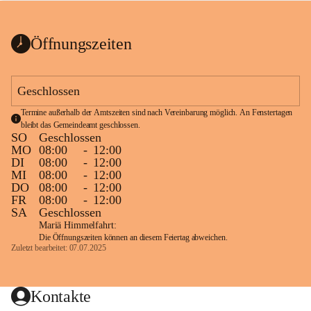
bis zum Ende der Bauarbeiten 
Kundmachung_Sperre-
gesperrt.
Wanderweg-veröffentlic
1 Seite
•
0 MB
ht
Öffnungszeiten
Schild_Sperre
1 Seite
•
0,1 MB
Geschlossen
Termine außerhalb der Amtszeiten sind nach Vereinbarung möglich. An Fenstertagen 
bleibt das Gemeindeamt geschlossen.
SO
Geschlossen
MO
08:00
-
12:00
DI
08:00
-
12:00
MI
08:00
-
12:00
DO
08:00
-
12:00
FR
08:00
-
12:00
SA
Geschlossen
Mariä Himmelfahrt:
Die Öffnungszeiten können an diesem Feiertag abweichen.
Zuletzt bearbeitet: 07.07.2025
Kontakte