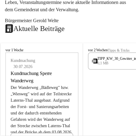
Leben, Veranstaltungstermine sowie aktuelle Informationen aus 
dem Gemeinderat und der Verwaltung. 
Bürgermeister Gerold Welte
Aktuelle Beiträge
L
L
vor 1 Woche
vor 2 Wochen
Tipps & Tricks
a
a
TIPP_KW_30_Gewitter_i
t
Kundmachung
t
0,1 MB
e
e
30.07.2026
r
r
Kundmachung Sperre
n
n
Wanderweg
s
s
Der Wanderweg „Bädleweg“ bzw. 
„Wiesweg“ wird auf der Teilstrecke 
Laterns-Thal ausgebaut. Aufgrund 
der Forst- und Sanierungsarbeiten 
und der dadurch entstehenden 
Gefahren wird der Wanderweg auf 
der 
Strecke zwischen Laterns-Thal 
und der Brücke ab dem 03.08.2026 