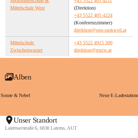
Sportmittelschule & 
+43 5522 405 4211
Mittelschule West
(Direktion)
+43 5522 405 4224
(Konferenzzimmer)
direktion@sms-rankweil.at
Mittelschule 
+43 5522 4915 300
Zwischenwasser
direktion@mszw.at
Alben
Sonne & Nebel
Unser Standort
Laternserstraße 6, 6830 Laterns, AUT