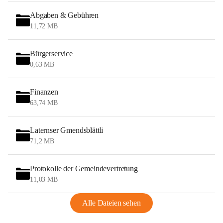
Abgaben & Gebühren
11,72 MB
Bürgerservice
0,63 MB
Finanzen
63,74 MB
Laternser Gmendsblättli
71,2 MB
Protokolle der Gemeindevertretung
11,03 MB
Alle Dateien sehen