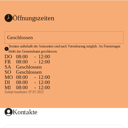
bis zum Ende der Bauarbeiten 
Kundmachung_Sperre-
gesperrt.
Wanderweg-veröffentlic
1 Seite
•
0 MB
ht
Öffnungszeiten
Schild_Sperre
1 Seite
•
0,1 MB
Geschlossen
Termine außerhalb der Amtszeiten sind nach Vereinbarung möglich. An Fenstertagen 
bleibt das Gemeindeamt geschlossen.
DO
08:00
-
12:00
FR
08:00
-
12:00
SA
Geschlossen
SO
Geschlossen
MO
08:00
-
12:00
DI
08:00
-
12:00
MI
08:00
-
12:00
Zuletzt bearbeitet: 07.07.2025
Kontakte