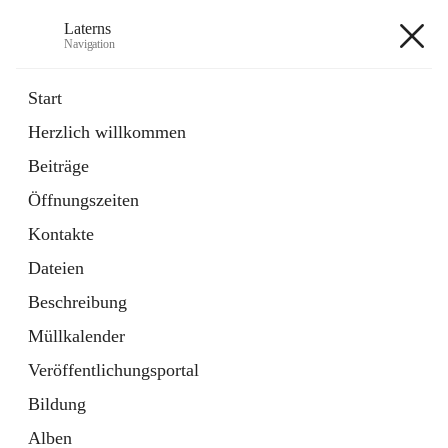
Laterns
Navigation
Laterns
Start
Herzlich willkommen
Bürgerservice
Beiträge
11 Schnellzugriffe
Öffnungszeiten
Soziales
1 Schnellzugriff
Kontakte
Dateien
+5
Beschreibung
Müllkalender
Veröffentlichungsportal
Bildung
Hauptadresse
Alben