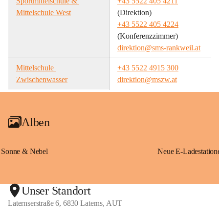
Sportmittelschule & 
+43 5522 405 4211
Mittelschule West
(Direktion)
+43 5522 405 4224
(Konferenzzimmer)
direktion@sms-rankweil.at
Mittelschule 
+43 5522 4915 300
Zwischenwasser
direktion@mszw.at
Alben
Sonne & Nebel
Unser Standort
Laternserstraße 6, 6830 Laterns, AUT