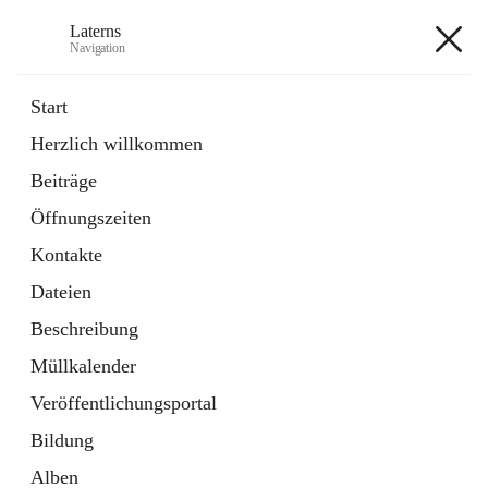
Laterns
Navigation
Laterns
Start
Herzlich willkommen
Bürgerservice
Beiträge
11 Schnellzugriffe
Öffnungszeiten
Soziales
1 Schnellzugriff
Kontakte
Dateien
+5
Beschreibung
Müllkalender
Veröffentlichungsportal
Bildung
Hauptadresse
Alben