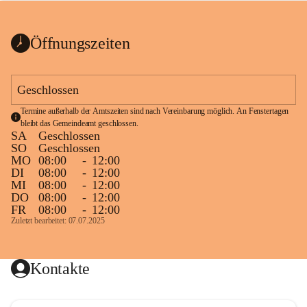
bis zum Ende der Bauarbeiten 
Kundmachung_Sperre-
gesperrt.
Wanderweg-veröffentlic
1 Seite
•
0 MB
ht
Öffnungszeiten
Schild_Sperre
1 Seite
•
0,1 MB
Geschlossen
Termine außerhalb der Amtszeiten sind nach Vereinbarung möglich. An Fenstertagen 
bleibt das Gemeindeamt geschlossen.
SA
Geschlossen
SO
Geschlossen
MO
08:00
-
12:00
DI
08:00
-
12:00
MI
08:00
-
12:00
DO
08:00
-
12:00
FR
08:00
-
12:00
Zuletzt bearbeitet: 07.07.2025
Kontakte