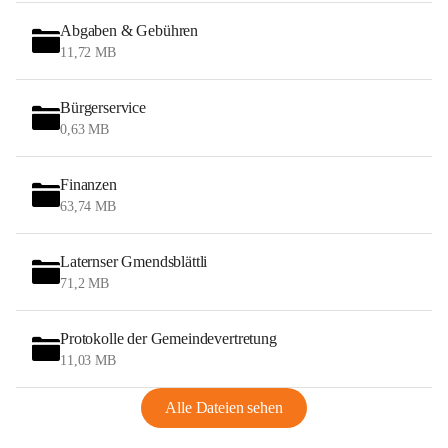
Abgaben & Gebühren
11,72 MB
Bürgerservice
0,63 MB
Finanzen
63,74 MB
Laternser Gmendsblättli
71,2 MB
Protokolle der Gemeindevertretung
11,03 MB
Alle Dateien sehen