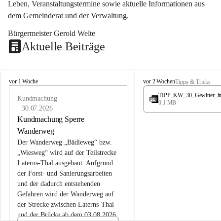
Leben, Veranstaltungstermine sowie aktuelle Informationen aus 
dem Gemeinderat und der Verwaltung. 
Bürgermeister Gerold Welte
Aktuelle Beiträge
L
L
vor 1 Woche
vor 2 Wochen
Tipps & Tricks
a
a
TIPP_KW_30_Gewitter_i
t
Kundmachung
t
0,1 MB
e
e
30.07.2026
r
r
Kundmachung Sperre
n
n
Wanderweg
s
s
Der Wanderweg „Bädleweg“ bzw. 
„Wiesweg“ wird auf der Teilstrecke 
Laterns-Thal ausgebaut. Aufgrund 
der Forst- und Sanierungsarbeiten 
und der dadurch entstehenden 
Gefahren wird der Wanderweg auf 
der 
Strecke zwischen Laterns-Thal 
und der Brücke ab dem 03.08.2026 