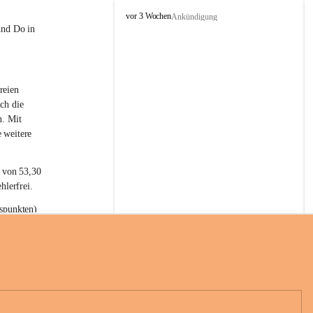
L
vor 3 Wochen
Ankündigung
a
und Do in 
t
e
r
n
reien 
s
ch die 
n. Mit 
 weitere 
t von 53,30 
hlerfrei.
spunkten) 
n 55,40 
se nach 