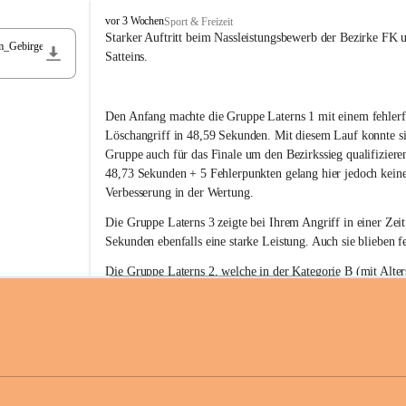
F
vor 3 Wochen
Sport & Freizeit
r
Starker Auftritt beim Nassleistungsbewerb der Bezirke FK 
m_Gebirge
e
Satteins.
i
w
i
Den Anfang machte die Gruppe Laterns 1 mit einem fehlerf
l
l
Löschangriff in 48,59 Sekunden. Mit diesem Lauf konnte si
i
Gruppe auch für das Finale um den Bezirkssieg qualifiziere
g
48,73 Sekunden + 5 Fehlerpunkten gelang hier jedoch keine
e
Verbesserung in der Wertung.
F
e
Die Gruppe Laterns 3 zeigte bei Ihrem Angriff in einer Zei
u
Sekunden ebenfalls eine starke Leistung. Auch sie blieben fe
e
r
Die Gruppe Laterns 2, welche in der Kategorie B (mit Alter
w
gestartet ist, überzeugte ebenfalls mit einem Löschangriff i
Rangliste_41_Nassleistungsbewerb_2026
e
0,2 MB
Sekunden und konnte damit den Sieg in dieser Wertungsklas
h
Laterns holen.
r
L
a
t
Somit ergab sich folgende hervorragende Ergebnisse:
e