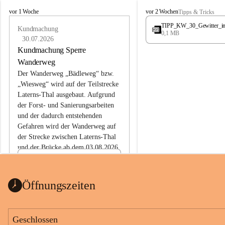
L
L
vor 1 Woche
vor 2 Wochen
Tipps & Tricks
a
a
TIPP_KW_30_Gewitter_i
t
Kundmachung
t
0,1 MB
e
e
30.07.2026
r
r
Kundmachung Sperre
n
n
Wanderweg
s
s
Der Wanderweg „Bädleweg“ bzw. 
„Wiesweg“ wird auf der Teilstrecke 
Laterns-Thal ausgebaut. Aufgrund 
der Forst- und Sanierungsarbeiten 
und der dadurch entstehenden 
Gefahren wird der Wanderweg auf 
der 
Strecke zwischen Laterns-Thal 
und der Brücke ab dem 03.08.2026 
bis zum Ende der Bauarbeiten 
Kundmachung_Sperre-
gesperrt.
Wanderweg-veröffentlic
1 Seite
•
0 MB
ht
Öffnungszeiten
Schild_Sperre
1 Seite
•
0,1 MB
Geschlossen