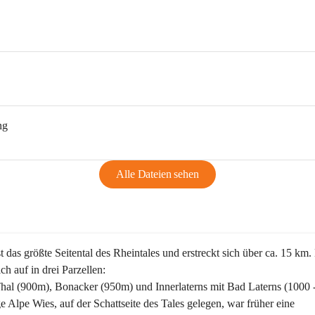
ng
Alle Dateien sehen
st das größte Seitental des Rheintales und erstreckt sich über ca. 15 km.
ich auf in drei Parzellen:
Thal (900m), Bonacker (950m) und Innerlaterns mit Bad Laterns (1000 
ge Alpe Wies, auf der Schattseite des Tales gelegen, war früher eine 