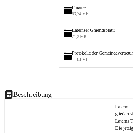
Finanzen
63,74 MB
Laternser Gmendsblättli
71,2 MB
Protokolle der Gemeindevertretu
11,03 MB
Beschreibung
Laterns i
gliedert s
Laterns 
Die jetzi