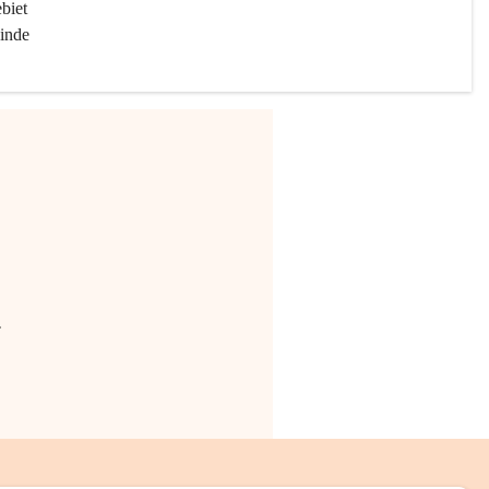
biet 
inde 
.