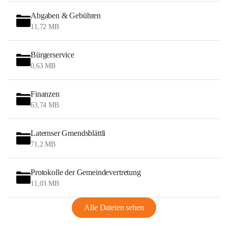
Abgaben & Gebühren
11,72 MB
Bürgerservice
0,63 MB
Finanzen
63,74 MB
Laternser Gmendsblättli
71,2 MB
Protokolle der Gemeindevertretung
11,03 MB
Alle Dateien sehen