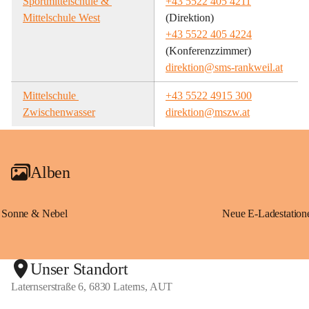
Sportmittelschule & 
+43 5522 405 4211
Mittelschule West
(Direktion)
+43 5522 405 4224
(Konferenzzimmer)
direktion@sms-rankweil.at
Mittelschule 
+43 5522 4915 300
Zwischenwasser
direktion@mszw.at
Alben
Sonne & Nebel
Unser Standort
Laternserstraße 6, 6830 Laterns, AUT