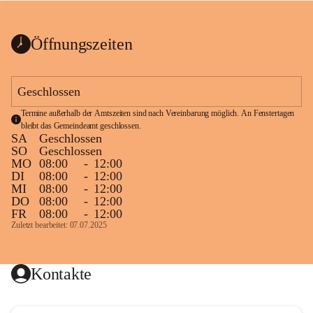
bis zum Ende der Bauarbeiten 
Kundmachung_Sperre-
gesperrt.
Wanderweg-veröffentlic
1 Seite
•
0 MB
ht
Öffnungszeiten
Schild_Sperre
1 Seite
•
0,1 MB
Geschlossen
Termine außerhalb der Amtszeiten sind nach Vereinbarung möglich. An Fenstertagen 
bleibt das Gemeindeamt geschlossen.
SA
Geschlossen
SO
Geschlossen
MO
08:00
-
12:00
DI
08:00
-
12:00
MI
08:00
-
12:00
DO
08:00
-
12:00
FR
08:00
-
12:00
Zuletzt bearbeitet: 07.07.2025
Kontakte