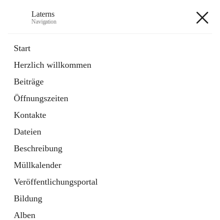
Laterns
Navigation
Laterns
Start
Herzlich willkommen
Bürgerservice
Beiträge
11 Schnellzugriffe
Öffnungszeiten
Soziales
1 Schnellzugriff
Kontakte
Dateien
+5
Beschreibung
Müllkalender
Veröffentlichungsportal
Bildung
Hauptadresse
Alben