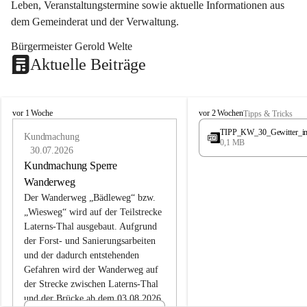
Leben, Veranstaltungstermine sowie aktuelle Informationen aus 
dem Gemeinderat und der Verwaltung. 
Bürgermeister Gerold Welte
Aktuelle Beiträge
L
L
vor 1 Woche
vor 2 Wochen
Tipps & Tricks
a
a
TIPP_KW_30_Gewitter_i
t
Kundmachung
t
0,1 MB
e
e
30.07.2026
r
r
Kundmachung Sperre
n
n
Wanderweg
s
s
Der Wanderweg „Bädleweg“ bzw. 
„Wiesweg“ wird auf der Teilstrecke 
Laterns-Thal ausgebaut. Aufgrund 
der Forst- und Sanierungsarbeiten 
und der dadurch entstehenden 
Gefahren wird der Wanderweg auf 
der 
Strecke zwischen Laterns-Thal 
und der Brücke ab dem 03.08.2026 