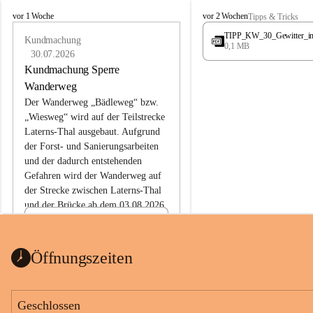
L
L
vor 1 Woche
vor 2 Wochen
Tipps & Tricks
a
a
TIPP_KW_30_Gewitter_i
t
Kundmachung
t
0,1 MB
e
e
30.07.2026
r
r
Kundmachung Sperre
n
n
Wanderweg
s
s
Der Wanderweg „Bädleweg“ bzw. 
„Wiesweg“ wird auf der Teilstrecke 
Laterns-Thal ausgebaut. Aufgrund 
der Forst- und Sanierungsarbeiten 
und der dadurch entstehenden 
Gefahren wird der Wanderweg auf 
der 
Strecke zwischen Laterns-Thal 
und der Brücke ab dem 03.08.2026 
bis zum Ende der Bauarbeiten 
Kundmachung_Sperre-
gesperrt.
Wanderweg-veröffentlic
1 Seite
•
0 MB
ht
Öffnungszeiten
Schild_Sperre
1 Seite
•
0,1 MB
Geschlossen