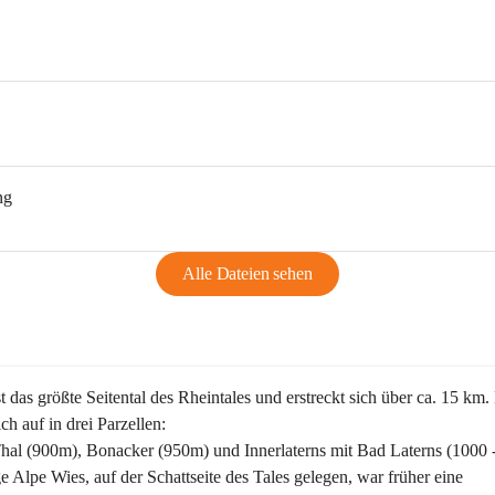
ng
Alle Dateien sehen
st das größte Seitental des Rheintales und erstreckt sich über ca. 15 km.
ich auf in drei Parzellen:
Thal (900m), Bonacker (950m) und Innerlaterns mit Bad Laterns (1000 
ge Alpe Wies, auf der Schattseite des Tales gelegen, war früher eine 