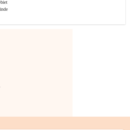
biet 
inde 
.