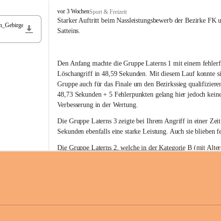
F
vor 3 Wochen
Sport & Freizeit
r
Starker Auftritt beim Nassleistungsbewerb der Bezirke FK 
m_Gebirge
e
Satteins.
i
w
i
Den Anfang machte die Gruppe Laterns 1 mit einem fehlerf
l
l
Löschangriff in 48,59 Sekunden. Mit diesem Lauf konnte si
i
Gruppe auch für das Finale um den Bezirkssieg qualifiziere
g
48,73 Sekunden + 5 Fehlerpunkten gelang hier jedoch keine
e
Verbesserung in der Wertung.
F
e
Die Gruppe Laterns 3 zeigte bei Ihrem Angriff in einer Zei
u
Sekunden ebenfalls eine starke Leistung. Auch sie blieben fe
e
r
Die Gruppe Laterns 2, welche in der Kategorie B (mit Alter
w
gestartet ist, überzeugte ebenfalls mit einem Löschangriff i
Rangliste_41_Nassleistungsbewerb_2026
e
0,2 MB
Sekunden und konnte damit den Sieg in dieser Wertungsklas
h
Laterns holen.
r
L
a
t
Somit ergab sich folgende hervorragende Ergebnisse:
e