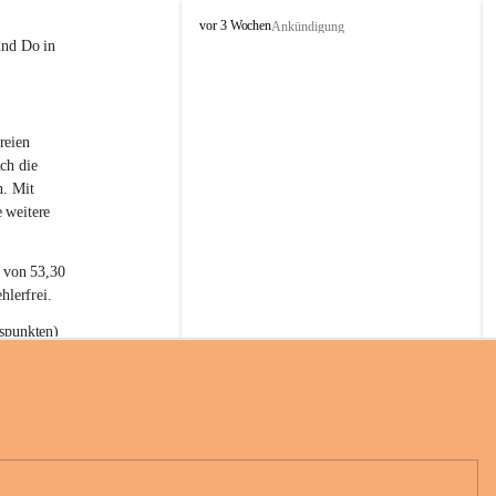
L
vor 3 Wochen
Ankündigung
a
und Do in 
t
e
r
n
reien 
s
ch die 
n. Mit 
 weitere 
t von 53,30 
hlerfrei.
spunkten) 
n 55,40 
se nach 