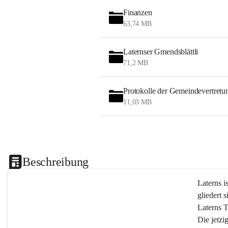
Finanzen
63,74 MB
Laternser Gmendsblättli
71,2 MB
Protokolle der Gemeindevertretu
11,03 MB
Beschreibung
Laterns i
gliedert s
Laterns 
Die jetzi