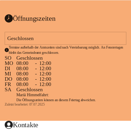
bis zum Ende der Bauarbeiten 
Kundmachung_Sperre-
gesperrt.
Wanderweg-veröffentlic
1 Seite
•
0 MB
ht
Öffnungszeiten
Schild_Sperre
1 Seite
•
0,1 MB
Geschlossen
Termine außerhalb der Amtszeiten sind nach Vereinbarung möglich. An Fenstertagen 
bleibt das Gemeindeamt geschlossen.
SO
Geschlossen
MO
08:00
-
12:00
DI
08:00
-
12:00
MI
08:00
-
12:00
DO
08:00
-
12:00
FR
08:00
-
12:00
SA
Geschlossen
Mariä Himmelfahrt:
Die Öffnungszeiten können an diesem Feiertag abweichen.
Zuletzt bearbeitet: 07.07.2025
Kontakte