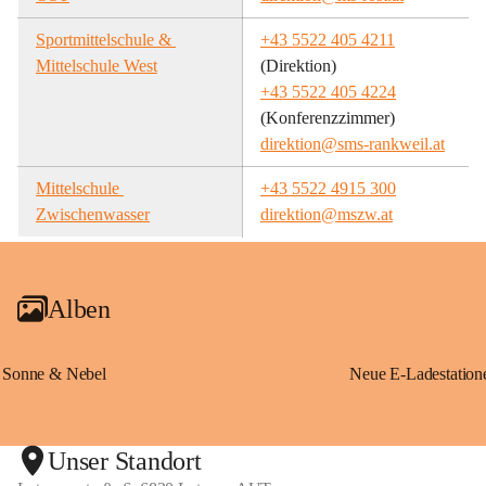
Sportmittelschule & 
+43 5522 405 4211
Mittelschule West
(Direktion)
+43 5522 405 4224
(Konferenzzimmer)
direktion@sms-rankweil.at
Mittelschule 
+43 5522 4915 300
Zwischenwasser
direktion@mszw.at
Alben
Sonne & Nebel
Unser Standort