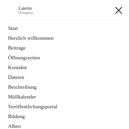
Laterns
Navigation
Laterns
Start
Herzlich willkommen
Bürgerservice
Beiträge
11 Schnellzugriffe
Öffnungszeiten
Soziales
1 Schnellzugriff
Kontakte
Dateien
+5
Beschreibung
Müllkalender
Veröffentlichungsportal
Bildung
Hauptadresse
Alben