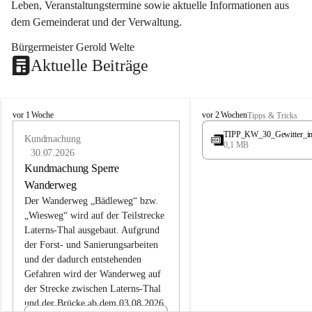
Leben, Veranstaltungstermine sowie aktuelle Informationen aus 
dem Gemeinderat und der Verwaltung. 
Bürgermeister Gerold Welte
Aktuelle Beiträge
L
L
vor 1 Woche
vor 2 Wochen
Tipps & Tricks
a
a
TIPP_KW_30_Gewitter_i
t
Kundmachung
t
0,1 MB
e
e
30.07.2026
r
r
Kundmachung Sperre
n
n
Wanderweg
s
s
Der Wanderweg „Bädleweg“ bzw. 
„Wiesweg“ wird auf der Teilstrecke 
Laterns-Thal ausgebaut. Aufgrund 
der Forst- und Sanierungsarbeiten 
und der dadurch entstehenden 
Gefahren wird der Wanderweg auf 
der 
Strecke zwischen Laterns-Thal 
und der Brücke ab dem 03.08.2026 