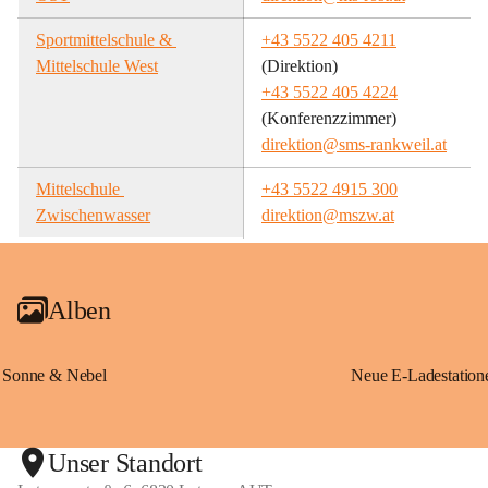
Sportmittelschule & 
+43 5522 405 4211
Mittelschule West
(Direktion)
+43 5522 405 4224
(Konferenzzimmer)
direktion@sms-rankweil.at
Mittelschule 
+43 5522 4915 300
Zwischenwasser
direktion@mszw.at
Alben
Sonne & Nebel
Unser Standort