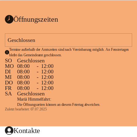
bis zum Ende der Bauarbeiten 
Kundmachung_Sperre-
gesperrt.
Wanderweg-veröffentlic
1 Seite
•
0 MB
ht
Öffnungszeiten
Schild_Sperre
1 Seite
•
0,1 MB
Geschlossen
Termine außerhalb der Amtszeiten sind nach Vereinbarung möglich. An Fenstertagen 
bleibt das Gemeindeamt geschlossen.
SO
Geschlossen
MO
08:00
-
12:00
DI
08:00
-
12:00
MI
08:00
-
12:00
DO
08:00
-
12:00
FR
08:00
-
12:00
SA
Geschlossen
Mariä Himmelfahrt:
Die Öffnungszeiten können an diesem Feiertag abweichen.
Zuletzt bearbeitet: 07.07.2025
Kontakte