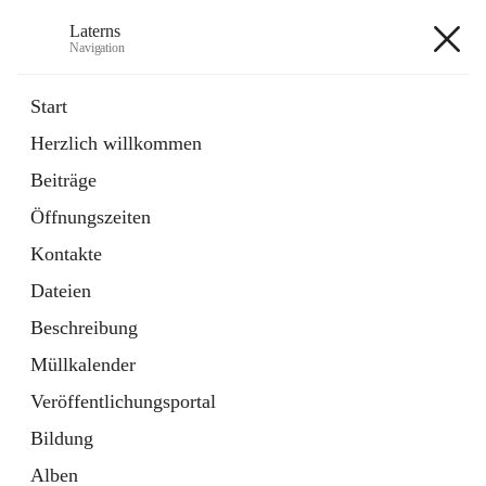
Laterns
Navigation
Laterns
Start
Herzlich willkommen
Bürgerservice
Beiträge
11 Schnellzugriffe
Öffnungszeiten
Soziales
1 Schnellzugriff
Kontakte
Dateien
+5
Beschreibung
Müllkalender
Veröffentlichungsportal
Bildung
Hauptadresse
Alben