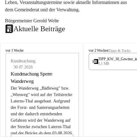
Leben, Veranstaltungstermine sowie aktuelle Informationen aus 
dem Gemeinderat und der Verwaltung. 
Bürgermeister Gerold Welte
Aktuelle Beiträge
L
L
vor 1 Woche
vor 2 Wochen
Tipps & Tricks
a
a
TIPP_KW_30_Gewitter_i
t
Kundmachung
t
0,1 MB
e
e
30.07.2026
r
r
Kundmachung Sperre
n
n
Wanderweg
s
s
Der Wanderweg „Bädleweg“ bzw. 
„Wiesweg“ wird auf der Teilstrecke 
Laterns-Thal ausgebaut. Aufgrund 
der Forst- und Sanierungsarbeiten 
und der dadurch entstehenden 
Gefahren wird der Wanderweg auf 
der 
Strecke zwischen Laterns-Thal 
und der Brücke ab dem 03.08.2026 