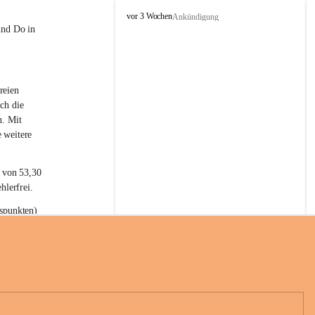
L
vor 3 Wochen
Ankündigung
a
und Do in 
t
e
r
n
reien 
s
ch die 
n. Mit 
 weitere 
t von 53,30 
hlerfrei.
spunkten) 
n 55,40 
se nach 