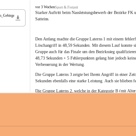
F
vor 3 Wochen
Sport & Freizeit
r
Starker Auftritt beim Nassleistungsbewerb der Bezirke FK 
m_Gebirge
e
Satteins.
i
w
i
Den Anfang machte die Gruppe Laterns 1 mit einem fehlerf
l
l
Löschangriff in 48,59 Sekunden. Mit diesem Lauf konnte si
i
Gruppe auch für das Finale um den Bezirkssieg qualifiziere
g
48,73 Sekunden + 5 Fehlerpunkten gelang hier jedoch keine
e
Verbesserung in der Wertung.
F
e
Die Gruppe Laterns 3 zeigte bei Ihrem Angriff in einer Zei
u
Sekunden ebenfalls eine starke Leistung. Auch sie blieben fe
e
r
Die Gruppe Laterns 2, welche in der Kategorie B (mit Alter
w
gestartet ist, überzeugte ebenfalls mit einem Löschangriff i
Rangliste_41_Nassleistungsbewerb_2026
e
0,2 MB
Sekunden und konnte damit den Sieg in dieser Wertungsklas
h
Laterns holen.
r
L
a
t
Somit ergab sich folgende hervorragende Ergebnisse:
e