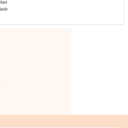
biet 
inde 
.