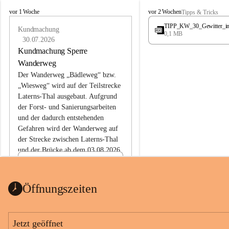
L
L
vor 1 Woche
vor 2 Wochen
Tipps & Tricks
a
a
TIPP_KW_30_Gewitter_i
t
Kundmachung
t
0,1 MB
e
e
30.07.2026
r
r
Kundmachung Sperre
n
n
Wanderweg
s
s
Der Wanderweg „Bädleweg“ bzw. 
„Wiesweg“ wird auf der Teilstrecke 
Laterns-Thal ausgebaut. Aufgrund 
der Forst- und Sanierungsarbeiten 
und der dadurch entstehenden 
Gefahren wird der Wanderweg auf 
der 
Strecke zwischen Laterns-Thal 
und der Brücke ab dem 03.08.2026 
bis zum Ende der Bauarbeiten 
Kundmachung_Sperre-
gesperrt.
Wanderweg-veröffentlic
1 Seite
•
0 MB
ht
Öffnungszeiten
Schild_Sperre
1 Seite
•
0,1 MB
Jetzt geöffnet