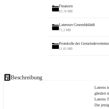
Finanzen
63,74 MB
Laternser Gmendsblättli
71,2 MB
Protokolle der Gemeindevertretu
11,03 MB
Beschreibung
Laterns i
gliedert s
Laterns 
Die jetzi