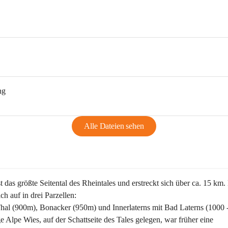
ng
Alle Dateien sehen
st das größte Seitental des Rheintales und erstreckt sich über ca. 15 km.
ich auf in drei Parzellen:
Thal (900m), Bonacker (950m) und Innerlaterns mit Bad Laterns (1000 
ge Alpe Wies, auf der Schattseite des Tales gelegen, war früher eine 