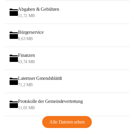
Abgaben & Gebühren
11,72 MB
Bürgerservice
0,63 MB
Finanzen
63,74 MB
Laternser Gmendsblättli
71,2 MB
Protokolle der Gemeindevertretung
11,03 MB
Alle Dateien sehen