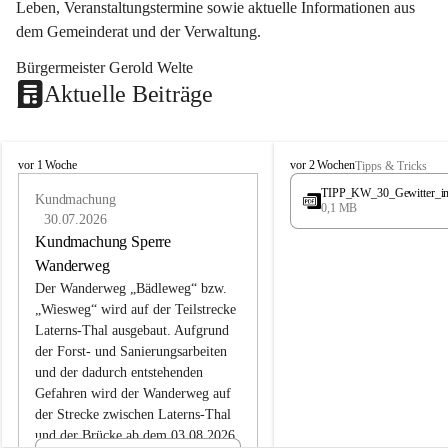
Leben, Veranstaltungstermine sowie aktuelle Informationen aus 
dem Gemeinderat und der Verwaltung. 
Bürgermeister Gerold Welte
Aktuelle Beiträge
L
L
vor 1 Woche
vor 2 Wochen
Tipps & Tricks
a
a
TIPP_KW_30_Gewitter_i
t
Kundmachung
t
0,1 MB
e
e
30.07.2026
r
r
Kundmachung Sperre
n
n
Wanderweg
s
s
Der Wanderweg „Bädleweg“ bzw. 
„Wiesweg“ wird auf der Teilstrecke 
Laterns-Thal ausgebaut. Aufgrund 
der Forst- und Sanierungsarbeiten 
und der dadurch entstehenden 
Gefahren wird der Wanderweg auf 
der 
Strecke zwischen Laterns-Thal 
und der Brücke ab dem 03.08.2026 