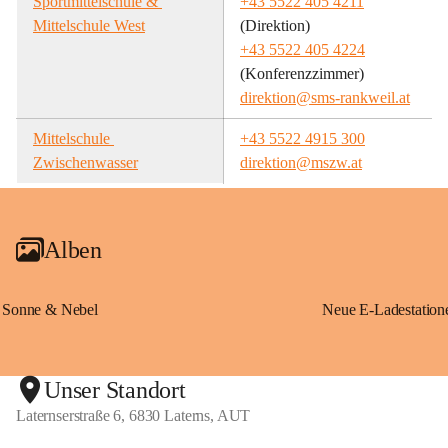
Sportmittelschule & 
+43 5522 405 4211
Mittelschule West
(Direktion)
+43 5522 405 4224
(Konferenzzimmer)
direktion@sms-rankweil.at
Mittelschule 
+43 5522 4915 300
Zwischenwasser
direktion@mszw.at
Alben
Sonne & Nebel
Unser Standort
Laternserstraße 6, 6830 Laterns, AUT