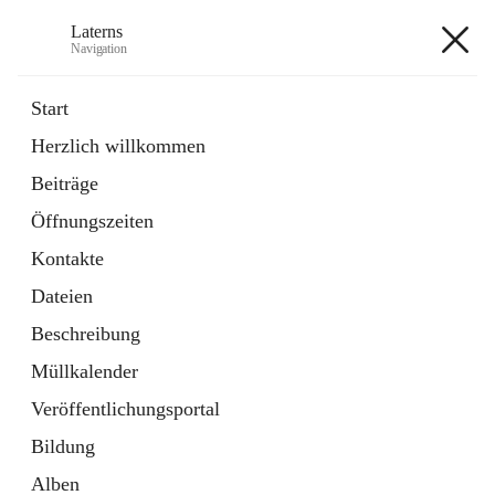
Laterns
Navigation
Laterns
Start
Herzlich willkommen
Bürgerservice
Beiträge
11 Schnellzugriffe
Öffnungszeiten
Soziales
1 Schnellzugriff
Kontakte
Dateien
+5
Beschreibung
Müllkalender
Veröffentlichungsportal
Bildung
Hauptadresse
Alben