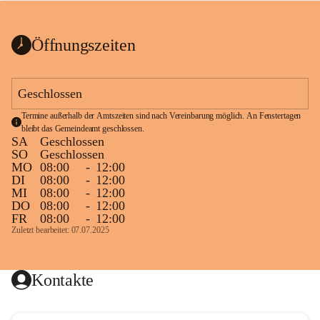
bis zum Ende der Bauarbeiten 
Kundmachung_Sperre-
gesperrt.
Wanderweg-veröffentlic
1 Seite
•
0 MB
ht
Öffnungszeiten
Schild_Sperre
1 Seite
•
0,1 MB
Geschlossen
Termine außerhalb der Amtszeiten sind nach Vereinbarung möglich. An Fenstertagen 
bleibt das Gemeindeamt geschlossen.
SA
Geschlossen
SO
Geschlossen
MO
08:00
-
12:00
DI
08:00
-
12:00
MI
08:00
-
12:00
DO
08:00
-
12:00
FR
08:00
-
12:00
Zuletzt bearbeitet: 07.07.2025
Kontakte