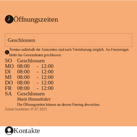
bis zum Ende der Bauarbeiten 
Kundmachung_Sperre-
gesperrt.
Wanderweg-veröffentlic
1 Seite
•
0 MB
ht
Öffnungszeiten
Schild_Sperre
1 Seite
•
0,1 MB
Geschlossen
Termine außerhalb der Amtszeiten sind nach Vereinbarung möglich. An Fenstertagen 
bleibt das Gemeindeamt geschlossen.
SO
Geschlossen
MO
08:00
-
12:00
DI
08:00
-
12:00
MI
08:00
-
12:00
DO
08:00
-
12:00
FR
08:00
-
12:00
SA
Geschlossen
Mariä Himmelfahrt:
Die Öffnungszeiten können an diesem Feiertag abweichen.
Zuletzt bearbeitet: 07.07.2025
Kontakte