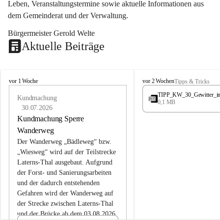
Leben, Veranstaltungstermine sowie aktuelle Informationen aus 
dem Gemeinderat und der Verwaltung. 
Bürgermeister Gerold Welte
Aktuelle Beiträge
L
L
vor 1 Woche
vor 2 Wochen
Tipps & Tricks
a
a
TIPP_KW_30_Gewitter_i
t
Kundmachung
t
0,1 MB
e
e
30.07.2026
r
r
Kundmachung Sperre
n
n
Wanderweg
s
s
Der Wanderweg „Bädleweg“ bzw. 
„Wiesweg“ wird auf der Teilstrecke 
Laterns-Thal ausgebaut. Aufgrund 
der Forst- und Sanierungsarbeiten 
und der dadurch entstehenden 
Gefahren wird der Wanderweg auf 
der 
Strecke zwischen Laterns-Thal 
und der Brücke ab dem 03.08.2026 