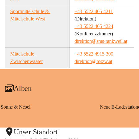
Sportmittelschule & 
+43 5522 405 4211
Mittelschule West
(Direktion)
+43 5522 405 4224
(Konferenzzimmer)
direktion@sms-rankweil.at
Mittelschule 
+43 5522 4915 300
Zwischenwasser
direktion@mszw.at
Alben
Sonne & Nebel
Unser Standort