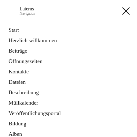
Laterns
Navigation
Laterns
Start
Herzlich willkommen
Bürgerservice
Beiträge
11 Schnellzugriffe
Öffnungszeiten
Soziales
1 Schnellzugriff
Kontakte
Dateien
+5
Beschreibung
Müllkalender
Veröffentlichungsportal
Bildung
Hauptadresse
Alben