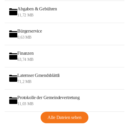
Abgaben & Gebühren
11,72 MB
Bürgerservice
0,63 MB
Finanzen
63,74 MB
Laternser Gmendsblättli
71,2 MB
Protokolle der Gemeindevertretung
11,03 MB
Alle Dateien sehen