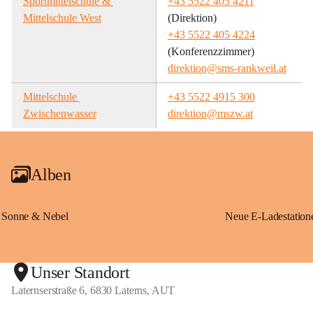
Sportmittelschule & 
+43 5522 405 4211
Mittelschule West
(Direktion)
+43 5522 405 4224
(Konferenzzimmer)
direktion@sms-rankweil.at
Mittelschule 
+43 5522 4915 300
Zwischenwasser
direktion@mszw.at
Alben
Sonne & Nebel
Unser Standort
Laternserstraße 6, 6830 Laterns, AUT