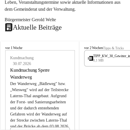
Leben, Veranstaltungstermine sowie aktuelle Informationen aus 
dem Gemeinderat und der Verwaltung. 
Bürgermeister Gerold Welte
Aktuelle Beiträge
L
L
vor 1 Woche
vor 2 Wochen
Tipps & Tricks
a
a
TIPP_KW_30_Gewitter_i
t
Kundmachung
t
0,1 MB
e
e
30.07.2026
r
r
Kundmachung Sperre
n
n
Wanderweg
s
s
Der Wanderweg „Bädleweg“ bzw. 
„Wiesweg“ wird auf der Teilstrecke 
Laterns-Thal ausgebaut. Aufgrund 
der Forst- und Sanierungsarbeiten 
und der dadurch entstehenden 
Gefahren wird der Wanderweg auf 
der 
Strecke zwischen Laterns-Thal 
und der Brücke ab dem 03.08.2026 