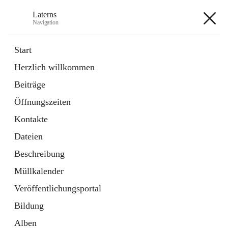
Laterns
Navigation
Laterns
Start
Herzlich willkommen
Bürgerservice
Beiträge
11 Schnellzugriffe
Öffnungszeiten
Soziales
1 Schnellzugriff
Kontakte
Dateien
+5
Beschreibung
Müllkalender
Veröffentlichungsportal
Bildung
Hauptadresse
Alben