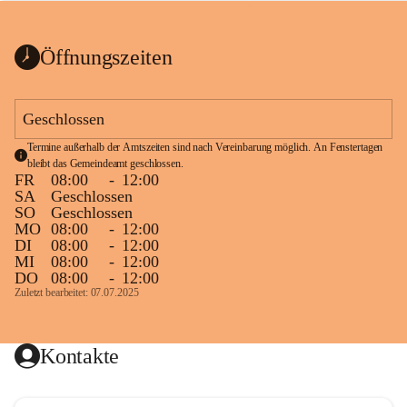
bis zum Ende der Bauarbeiten 
Kundmachung_Sperre-
gesperrt.
Wanderweg-veröffentlic
1 Seite
•
0 MB
ht
Öffnungszeiten
Schild_Sperre
1 Seite
•
0,1 MB
Geschlossen
Termine außerhalb der Amtszeiten sind nach Vereinbarung möglich. An Fenstertagen 
bleibt das Gemeindeamt geschlossen.
FR
08:00
-
12:00
SA
Geschlossen
SO
Geschlossen
MO
08:00
-
12:00
DI
08:00
-
12:00
MI
08:00
-
12:00
DO
08:00
-
12:00
Zuletzt bearbeitet: 07.07.2025
Kontakte