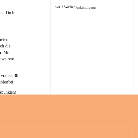
L
vor 3 Wochen
Ankündigung
a
und Do in 
t
e
r
n
reien 
s
ch die 
n. Mit 
 weitere 
t von 53,30 
hlerfrei.
spunkten) 
n 55,40 
se nach 