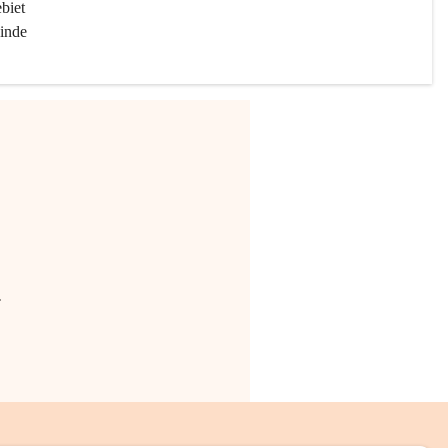
biet 
inde 
.