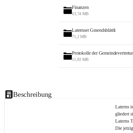
Finanzen
63,74 MB
Laternser Gmendsblättli
71,2 MB
Protokolle der Gemeindevertretu
11,03 MB
Beschreibung
Laterns i
gliedert s
Laterns 
Die jetzi