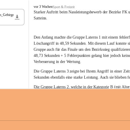
F
vor 3 Wochen
Sport & Freizeit
r
Starker Auftritt beim Nassleistungsbewerb der Bezirke FK 
m_Gebirge
e
Satteins.
i
w
i
Den Anfang machte die Gruppe Laterns 1 mit einem fehlerf
l
l
Löschangriff in 48,59 Sekunden. Mit diesem Lauf konnte si
i
Gruppe auch für das Finale um den Bezirkssieg qualifiziere
g
48,73 Sekunden + 5 Fehlerpunkten gelang hier jedoch keine
e
Verbesserung in der Wertung.
F
e
Die Gruppe Laterns 3 zeigte bei Ihrem Angriff in einer Zei
u
Sekunden ebenfalls eine starke Leistung. Auch sie blieben fe
e
r
Die Gruppe Laterns 2, welche in der Kategorie B (mit Alter
w
gestartet ist, überzeugte ebenfalls mit einem Löschangriff i
Rangliste_41_Nassleistungsbewerb_2026
e
0,2 MB
Sekunden und konnte damit den Sieg in dieser Wertungsklas
h
Laterns holen.
r
L
a
t
Somit ergab sich folgende hervorragende Ergebnisse:
e