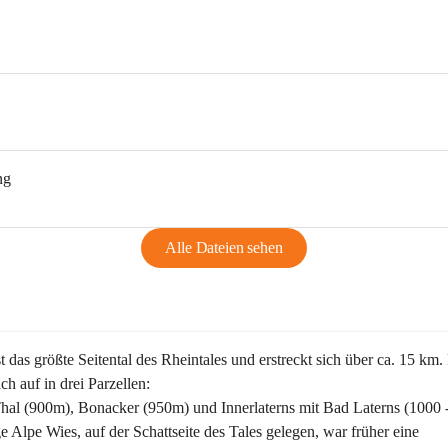
ng
Alle Dateien sehen
st das größte Seitental des Rheintales und erstreckt sich über ca. 15 km.
ich auf in drei Parzellen:
Thal (900m), Bonacker (950m) und Innerlaterns mit Bad Laterns (1000 
ge Alpe Wies, auf der Schattseite des Tales gelegen, war früher eine 