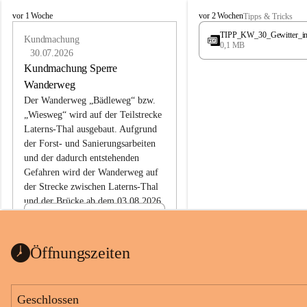
L
L
vor 1 Woche
vor 2 Wochen
Tipps & Tricks
a
a
TIPP_KW_30_Gewitter_i
t
Kundmachung
t
0,1 MB
e
e
30.07.2026
r
r
Kundmachung Sperre
n
n
Wanderweg
s
s
Der Wanderweg „Bädleweg“ bzw. 
„Wiesweg“ wird auf der Teilstrecke 
Laterns-Thal ausgebaut. Aufgrund 
der Forst- und Sanierungsarbeiten 
und der dadurch entstehenden 
Gefahren wird der Wanderweg auf 
der 
Strecke zwischen Laterns-Thal 
und der Brücke ab dem 03.08.2026 
bis zum Ende der Bauarbeiten 
Kundmachung_Sperre-
gesperrt.
Wanderweg-veröffentlic
1 Seite
•
0 MB
ht
Öffnungszeiten
Schild_Sperre
1 Seite
•
0,1 MB
Geschlossen