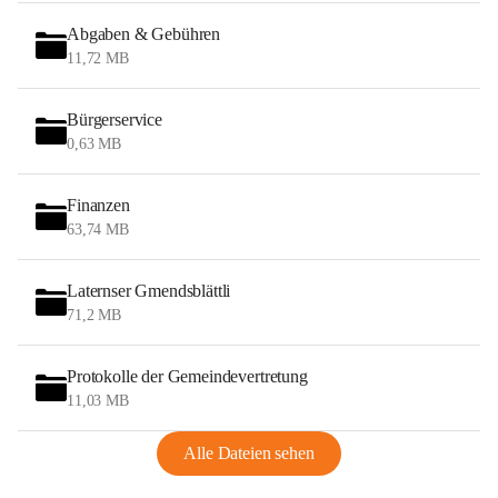
Abgaben & Gebühren
11,72 MB
Bürgerservice
0,63 MB
Finanzen
63,74 MB
Laternser Gmendsblättli
71,2 MB
Protokolle der Gemeindevertretung
11,03 MB
Alle Dateien sehen