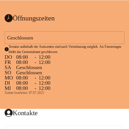
bis zum Ende der Bauarbeiten 
Kundmachung_Sperre-
gesperrt.
Wanderweg-veröffentlic
1 Seite
•
0 MB
ht
Öffnungszeiten
Schild_Sperre
1 Seite
•
0,1 MB
Geschlossen
Termine außerhalb der Amtszeiten sind nach Vereinbarung möglich. An Fenstertagen 
bleibt das Gemeindeamt geschlossen.
DO
08:00
-
12:00
FR
08:00
-
12:00
SA
Geschlossen
SO
Geschlossen
MO
08:00
-
12:00
DI
08:00
-
12:00
MI
08:00
-
12:00
Zuletzt bearbeitet: 07.07.2025
Kontakte