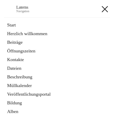
Laterns
Navigation
Laterns
Start
Herzlich willkommen
Bürgerservice
Beiträge
11 Schnellzugriffe
Öffnungszeiten
Soziales
1 Schnellzugriff
Kontakte
Dateien
+5
Beschreibung
Müllkalender
Veröffentlichungsportal
Bildung
Hauptadresse
Alben