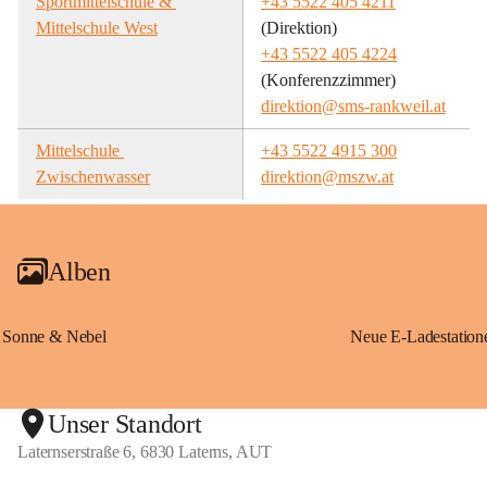
Sportmittelschule & 
+43 5522 405 4211
Mittelschule West
(Direktion)
+43 5522 405 4224
(Konferenzzimmer)
direktion@sms-rankweil.at
Mittelschule 
+43 5522 4915 300
Zwischenwasser
direktion@mszw.at
Alben
Sonne & Nebel
Unser Standort
Laternserstraße 6, 6830 Laterns, AUT