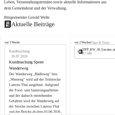
Leben, Veranstaltungstermine sowie aktuelle Informationen aus 
dem Gemeinderat und der Verwaltung. 
Bürgermeister Gerold Welte
Aktuelle Beiträge
L
L
vor 1 Woche
vor 2 Wochen
Tipps & Tricks
a
a
TIPP_KW_30_Gewitter_i
t
Kundmachung
t
0,1 MB
e
e
30.07.2026
r
r
Kundmachung Sperre
n
n
Wanderweg
s
s
Der Wanderweg „Bädleweg“ bzw. 
„Wiesweg“ wird auf der Teilstrecke 
Laterns-Thal ausgebaut. Aufgrund 
der Forst- und Sanierungsarbeiten 
und der dadurch entstehenden 
Gefahren wird der Wanderweg auf 
der 
Strecke zwischen Laterns-Thal 
und der Brücke ab dem 03.08.2026 