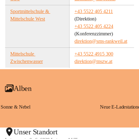
Sportmittelschule & 
+43 5522 405 4211
Mittelschule West
(Direktion)
+43 5522 405 4224
(Konferenzzimmer)
direktion@sms-rankweil.at
Mittelschule 
+43 5522 4915 300
Zwischenwasser
direktion@mszw.at
Alben
Sonne & Nebel
Unser Standort