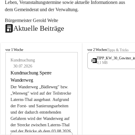
Leben, Veranstaltungstermine sowie aktuelle Informationen aus 
dem Gemeinderat und der Verwaltung. 
Bürgermeister Gerold Welte
Aktuelle Beiträge
L
L
vor 1 Woche
vor 2 Wochen
Tipps & Tricks
a
a
TIPP_KW_30_Gewitter_i
t
Kundmachung
t
0,1 MB
e
e
30.07.2026
r
r
Kundmachung Sperre
n
n
Wanderweg
s
s
Der Wanderweg „Bädleweg“ bzw. 
„Wiesweg“ wird auf der Teilstrecke 
Laterns-Thal ausgebaut. Aufgrund 
der Forst- und Sanierungsarbeiten 
und der dadurch entstehenden 
Gefahren wird der Wanderweg auf 
der 
Strecke zwischen Laterns-Thal 
und der Brücke ab dem 03.08.2026 