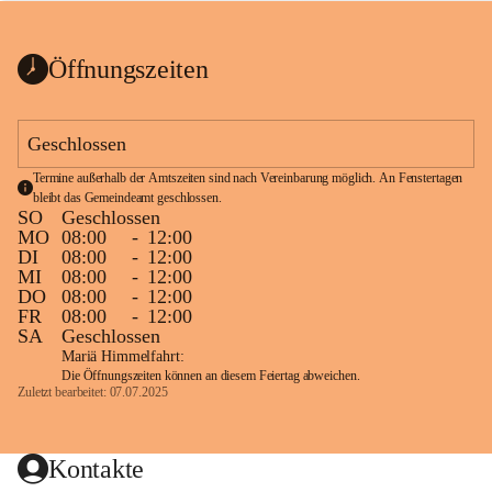
bis zum Ende der Bauarbeiten 
Kundmachung_Sperre-
gesperrt.
Wanderweg-veröffentlic
1 Seite
•
0 MB
ht
Öffnungszeiten
Schild_Sperre
1 Seite
•
0,1 MB
Geschlossen
Termine außerhalb der Amtszeiten sind nach Vereinbarung möglich. An Fenstertagen 
bleibt das Gemeindeamt geschlossen.
SO
Geschlossen
MO
08:00
-
12:00
DI
08:00
-
12:00
MI
08:00
-
12:00
DO
08:00
-
12:00
FR
08:00
-
12:00
SA
Geschlossen
Mariä Himmelfahrt:
Die Öffnungszeiten können an diesem Feiertag abweichen.
Zuletzt bearbeitet: 07.07.2025
Kontakte