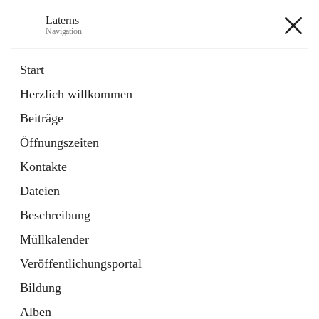
Laterns
Navigation
Laterns
Start
Herzlich willkommen
Bürgerservice
Beiträge
11 Schnellzugriffe
Öffnungszeiten
Soziales
1 Schnellzugriff
Kontakte
Dateien
+5
Beschreibung
Müllkalender
Veröffentlichungsportal
Bildung
Hauptadresse
Alben