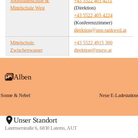
Sportmittelschule & 
+43 5522 405 4211
Mittelschule West
(Direktion)
+43 5522 405 4224
(Konferenzzimmer)
direktion@sms-rankweil.at
Mittelschule 
+43 5522 4915 300
Zwischenwasser
direktion@mszw.at
Alben
Sonne & Nebel
Unser Standort
Laternserstraße 6, 6830 Laterns, AUT