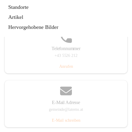
Laternserstraße 6, 6830 Laterns, AUT
Standorte
Auf Karte ansehen
Artikel
Hervorgehobene Bilder
Telefonnummer
+43 5526 212
Anrufen
E-Mail Adresse
gemeinde@laterns.at
E-Mail schreiben