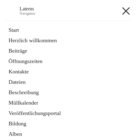
Laterns
Navigation
Laterns
Start
Herzlich willkommen
Bürgerservice
Beiträge
11 Schnellzugriffe
Öffnungszeiten
Soziales
1 Schnellzugriff
Kontakte
Dateien
+5
Beschreibung
Müllkalender
Veröffentlichungsportal
Bildung
Hauptadresse
Alben