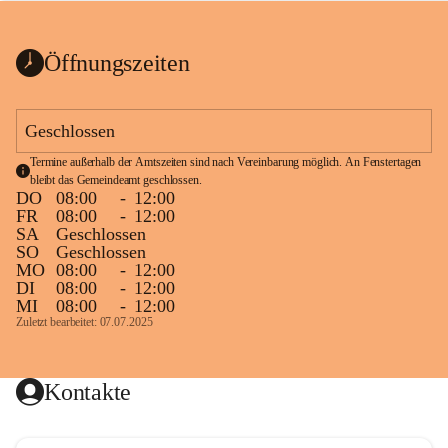
bis zum Ende der Bauarbeiten 
Kundmachung_Sperre-
gesperrt.
Wanderweg-veröffentlic
1 Seite
•
0 MB
ht
Öffnungszeiten
Schild_Sperre
1 Seite
•
0,1 MB
Geschlossen
Termine außerhalb der Amtszeiten sind nach Vereinbarung möglich. An Fenstertagen 
bleibt das Gemeindeamt geschlossen.
DO
08:00
-
12:00
FR
08:00
-
12:00
SA
Geschlossen
SO
Geschlossen
MO
08:00
-
12:00
DI
08:00
-
12:00
MI
08:00
-
12:00
Zuletzt bearbeitet: 07.07.2025
Kontakte