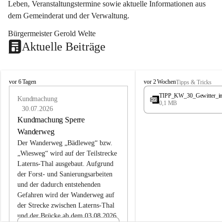
Leben, Veranstaltungstermine sowie aktuelle Informationen aus 
dem Gemeinderat und der Verwaltung. 
Bürgermeister Gerold Welte
Aktuelle Beiträge
L
L
vor 6 Tagen
vor 2 Wochen
Tipps & Tricks
a
a
TIPP_KW_30_Gewitter_i
t
Kundmachung
t
0,1 MB
e
e
30.07.2026
r
r
Kundmachung Sperre
n
n
Wanderweg
s
s
Der Wanderweg „Bädleweg“ bzw. 
„Wiesweg“ wird auf der Teilstrecke 
Laterns-Thal ausgebaut. Aufgrund 
der Forst- und Sanierungsarbeiten 
und der dadurch entstehenden 
Gefahren wird der Wanderweg auf 
der 
Strecke zwischen Laterns-Thal 
und der Brücke ab dem 03.08.2026 