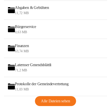
Abgaben & Gebühren
11,72 MB
Bürgerservice
0,63 MB
Finanzen
63,74 MB
Laternser Gmendsblättli
71,2 MB
Protokolle der Gemeindevertretung
11,03 MB
Alle Dateien sehen