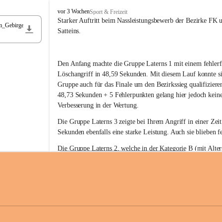
F
vor 3 Wochen
Sport & Freizeit
r
Starker Auftritt beim Nassleistungsbewerb der Bezirke FK 
m_Gebirge
e
Satteins.
i
w
i
Den Anfang machte die Gruppe Laterns 1 mit einem fehlerf
l
l
Löschangriff in 48,59 Sekunden. Mit diesem Lauf konnte si
i
Gruppe auch für das Finale um den Bezirkssieg qualifiziere
g
48,73 Sekunden + 5 Fehlerpunkten gelang hier jedoch keine
e
Verbesserung in der Wertung.
F
e
Die Gruppe Laterns 3 zeigte bei Ihrem Angriff in einer Zei
u
Sekunden ebenfalls eine starke Leistung. Auch sie blieben fe
e
r
Die Gruppe Laterns 2, welche in der Kategorie B (mit Alter
w
gestartet ist, überzeugte ebenfalls mit einem Löschangriff i
Rangliste_41_Nassleistungsbewerb_2026
e
0,2 MB
Sekunden und konnte damit den Sieg in dieser Wertungsklas
h
Laterns holen.
r
L
a
t
Somit ergab sich folgende hervorragende Ergebnisse:
e