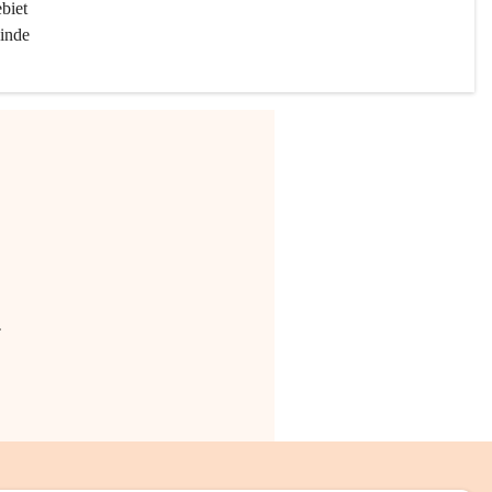
biet 
inde 
.