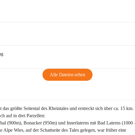
ng
Alle Dateien sehen
st das größte Seitental des Rheintales und erstreckt sich über ca. 15 km.
ich auf in drei Parzellen:
Thal (900m), Bonacker (950m) und Innerlaterns mit Bad Laterns (1000 
ge Alpe Wies, auf der Schattseite des Tales gelegen, war früher eine 