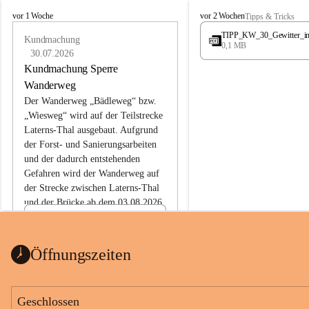
L
L
vor 1 Woche
vor 2 Wochen
Tipps & Tricks
a
a
TIPP_KW_30_Gewitter_i
t
Kundmachung
t
0,1 MB
e
e
30.07.2026
r
r
Kundmachung Sperre
n
n
Wanderweg
s
s
Der Wanderweg „Bädleweg“ bzw. 
„Wiesweg“ wird auf der Teilstrecke 
Laterns-Thal ausgebaut. Aufgrund 
der Forst- und Sanierungsarbeiten 
und der dadurch entstehenden 
Gefahren wird der Wanderweg auf 
der 
Strecke zwischen Laterns-Thal 
und der Brücke ab dem 03.08.2026 
bis zum Ende der Bauarbeiten 
Kundmachung_Sperre-
gesperrt.
Wanderweg-veröffentlic
1 Seite
•
0 MB
ht
Öffnungszeiten
Schild_Sperre
1 Seite
•
0,1 MB
Geschlossen