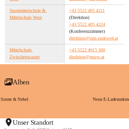
Sportmittelschule & 
+43 5522 405 4211
Mittelschule West
(Direktion)
+43 5522 405 4224
(Konferenzzimmer)
direktion@sms-rankweil.at
Mittelschule 
+43 5522 4915 300
Zwischenwasser
direktion@mszw.at
Alben
Sonne & Nebel
Unser Standort