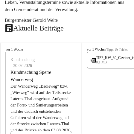
Leben, Veranstaltungstermine sowie aktuelle Informationen aus 
dem Gemeinderat und der Verwaltung. 
Bürgermeister Gerold Welte
Aktuelle Beiträge
L
L
vor 1 Woche
vor 3 Wochen
Tipps & Tricks
a
a
TIPP_KW_30_Gewitter_i
t
Kundmachung
t
0,1 MB
e
e
30.07.2026
r
r
Kundmachung Sperre
n
n
Wanderweg
s
s
Der Wanderweg „Bädleweg“ bzw. 
„Wiesweg“ wird auf der Teilstrecke 
Laterns-Thal ausgebaut. Aufgrund 
der Forst- und Sanierungsarbeiten 
und der dadurch entstehenden 
Gefahren wird der Wanderweg auf 
der 
Strecke zwischen Laterns-Thal 
und der Brücke ab dem 03.08.2026 