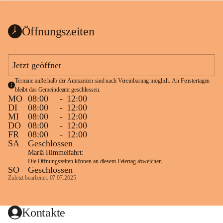
bis zum Ende der Bauarbeiten 
Kundmachung_Sperre-
gesperrt.
Wanderweg-veröffentlic
1 Seite
•
0 MB
ht
Öffnungszeiten
Schild_Sperre
1 Seite
•
0,1 MB
Jetzt geöffnet
Termine außerhalb der Amtszeiten sind nach Vereinbarung möglich. An Fenstertagen 
bleibt das Gemeindeamt geschlossen.
MO
08:00
-
12:00
DI
08:00
-
12:00
MI
08:00
-
12:00
DO
08:00
-
12:00
FR
08:00
-
12:00
SA
Geschlossen
Mariä Himmelfahrt:
Die Öffnungszeiten können an diesem Feiertag abweichen.
SO
Geschlossen
Zuletzt bearbeitet: 07.07.2025
Kontakte