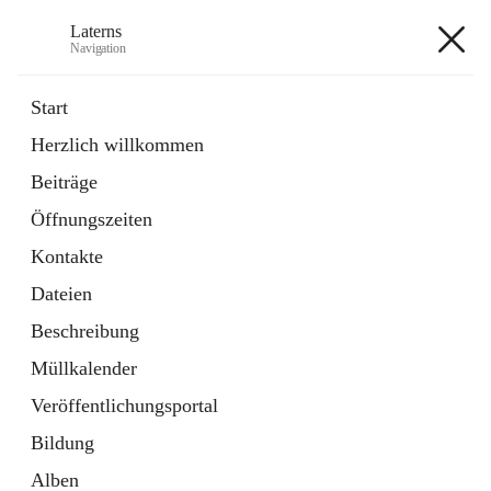
Laterns
Navigation
Laterns
Start
Herzlich willkommen
Bürgerservice
Beiträge
11 Schnellzugriffe
Öffnungszeiten
Soziales
1 Schnellzugriff
Kontakte
Dateien
+5
Beschreibung
Müllkalender
Veröffentlichungsportal
Bildung
Hauptadresse
Alben