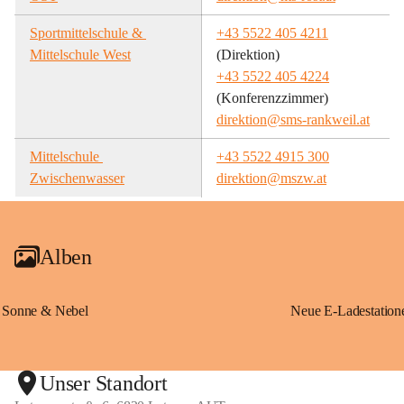
Sportmittelschule & 
+43 5522 405 4211
Mittelschule West
(Direktion)
+43 5522 405 4224
(Konferenzzimmer)
direktion@sms-rankweil.at
Mittelschule 
+43 5522 4915 300
Zwischenwasser
direktion@mszw.at
Alben
Sonne & Nebel
Unser Standort