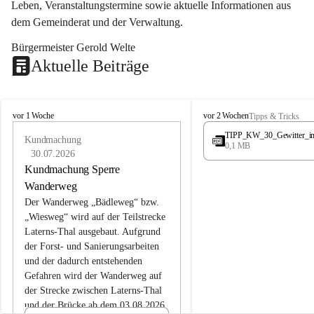
Leben, Veranstaltungstermine sowie aktuelle Informationen aus 
dem Gemeinderat und der Verwaltung. 
Bürgermeister Gerold Welte
Aktuelle Beiträge
L
L
vor 1 Woche
vor 2 Wochen
Tipps & Tricks
a
a
TIPP_KW_30_Gewitter_i
t
Kundmachung
t
0,1 MB
e
e
30.07.2026
r
r
Kundmachung Sperre
n
n
Wanderweg
s
s
Der Wanderweg „Bädleweg“ bzw. 
„Wiesweg“ wird auf der Teilstrecke 
Laterns-Thal ausgebaut. Aufgrund 
der Forst- und Sanierungsarbeiten 
und der dadurch entstehenden 
Gefahren wird der Wanderweg auf 
der 
Strecke zwischen Laterns-Thal 
und der Brücke ab dem 03.08.2026 