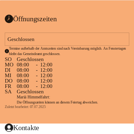
bis zum Ende der Bauarbeiten 
Kundmachung_Sperre-
gesperrt.
Wanderweg-veröffentlic
1 Seite
•
0 MB
ht
Öffnungszeiten
Schild_Sperre
1 Seite
•
0,1 MB
Geschlossen
Termine außerhalb der Amtszeiten sind nach Vereinbarung möglich. An Fenstertagen 
bleibt das Gemeindeamt geschlossen.
SO
Geschlossen
MO
08:00
-
12:00
DI
08:00
-
12:00
MI
08:00
-
12:00
DO
08:00
-
12:00
FR
08:00
-
12:00
SA
Geschlossen
Mariä Himmelfahrt:
Die Öffnungszeiten können an diesem Feiertag abweichen.
Zuletzt bearbeitet: 07.07.2025
Kontakte