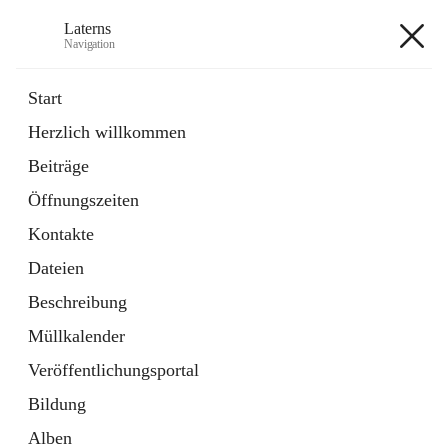
Laterns
Navigation
Laterns
Start
Herzlich willkommen
Bürgerservice
Beiträge
11 Schnellzugriffe
Öffnungszeiten
Soziales
1 Schnellzugriff
Kontakte
Dateien
+5
Beschreibung
Müllkalender
Veröffentlichungsportal
Bildung
Hauptadresse
Alben