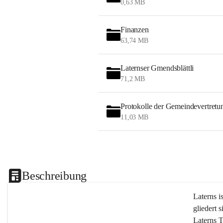
0,63 MB
Finanzen
63,74 MB
Laternser Gmendsblättli
71,2 MB
Protokolle der Gemeindevertretu
11,03 MB
Beschreibung
Laterns i
gliedert s
Laterns 