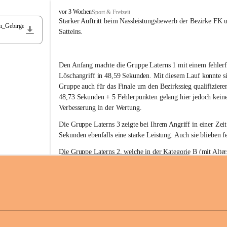
F
vor 3 Wochen
Sport & Freizeit
r
Starker Auftritt beim Nassleistungsbewerb der Bezirke FK 
m_Gebirge
e
Satteins.
i
w
i
Den Anfang machte die Gruppe Laterns 1 mit einem fehlerf
l
l
Löschangriff in 48,59 Sekunden. Mit diesem Lauf konnte si
i
Gruppe auch für das Finale um den Bezirkssieg qualifiziere
g
48,73 Sekunden + 5 Fehlerpunkten gelang hier jedoch keine
e
Verbesserung in der Wertung.
F
e
Die Gruppe Laterns 3 zeigte bei Ihrem Angriff in einer Zei
u
Sekunden ebenfalls eine starke Leistung. Auch sie blieben fe
e
r
Die Gruppe Laterns 2, welche in der Kategorie B (mit Alter
w
gestartet ist, überzeugte ebenfalls mit einem Löschangriff i
Rangliste_41_Nassleistungsbewerb_2026
e
0,2 MB
Sekunden und konnte damit den Sieg in dieser Wertungsklas
h
Laterns holen.
r
L
a
t
Somit ergab sich folgende hervorragende Ergebnisse:
e