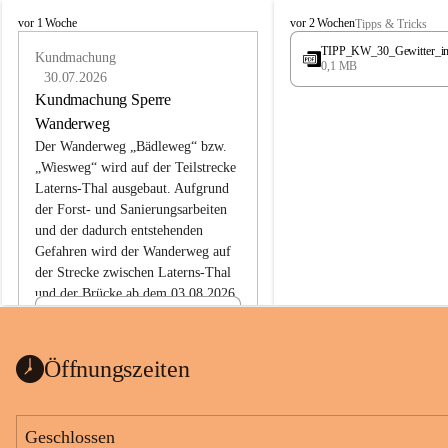
L
L
vor 1 Woche
vor 2 Wochen
Tipps & Tricks
a
a
TIPP_KW_30_Gewitter_i
t
Kundmachung
t
0,1 MB
e
e
30.07.2026
r
r
Kundmachung Sperre
n
n
Wanderweg
s
s
Der Wanderweg „Bädleweg“ bzw. 
„Wiesweg“ wird auf der Teilstrecke 
Laterns-Thal ausgebaut. Aufgrund 
der Forst- und Sanierungsarbeiten 
und der dadurch entstehenden 
Gefahren wird der Wanderweg auf 
der 
Strecke zwischen Laterns-Thal 
und der Brücke ab dem 03.08.2026 
bis zum Ende der Bauarbeiten 
Kundmachung_Sperre-
gesperrt.
Wanderweg-veröffentlic
1 Seite
•
0 MB
ht
Öffnungszeiten
Schild_Sperre
1 Seite
•
0,1 MB
Geschlossen