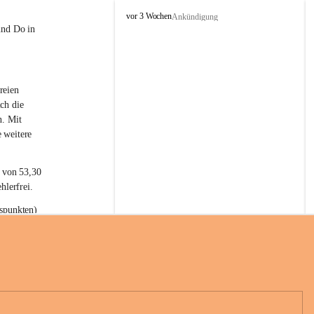
L
vor 3 Wochen
Ankündigung
a
und Do in 
t
e
r
n
reien 
s
ch die 
n. Mit 
 weitere 
t von 53,30 
hlerfrei.
spunkten) 
n 55,40 
se nach 