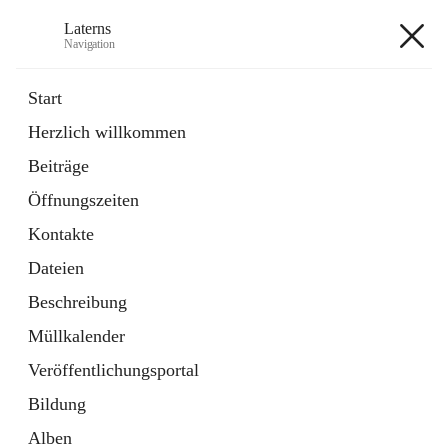
Laterns
Navigation
Laterns
Start
Herzlich willkommen
Bürgerservice
Beiträge
11 Schnellzugriffe
Öffnungszeiten
Soziales
1 Schnellzugriff
Kontakte
Dateien
+5
Beschreibung
Müllkalender
Veröffentlichungsportal
Bildung
Hauptadresse
Alben