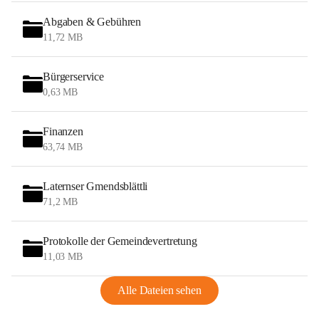
Abgaben & Gebühren
11,72 MB
Bürgerservice
0,63 MB
Finanzen
63,74 MB
Laternser Gmendsblättli
71,2 MB
Protokolle der Gemeindevertretung
11,03 MB
Alle Dateien sehen