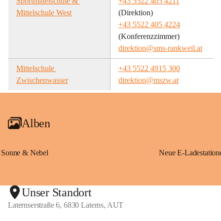
Sportmittelschule & 
+43 5522 405 4211
Mittelschule West
(Direktion)
+43 5522 405 4224
(Konferenzzimmer)
direktion@sms-rankweil.at
Mittelschule 
+43 5522 4915 300
Zwischenwasser
direktion@mszw.at
Alben
Sonne & Nebel
Unser Standort
Laternserstraße 6, 6830 Laterns, AUT