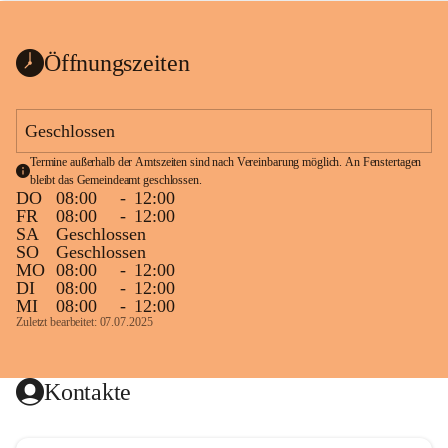
bis zum Ende der Bauarbeiten 
Kundmachung_Sperre-
gesperrt.
Wanderweg-veröffentlic
1 Seite
•
0 MB
ht
Öffnungszeiten
Schild_Sperre
1 Seite
•
0,1 MB
Geschlossen
Termine außerhalb der Amtszeiten sind nach Vereinbarung möglich. An Fenstertagen 
bleibt das Gemeindeamt geschlossen.
DO
08:00
-
12:00
FR
08:00
-
12:00
SA
Geschlossen
SO
Geschlossen
MO
08:00
-
12:00
DI
08:00
-
12:00
MI
08:00
-
12:00
Zuletzt bearbeitet: 07.07.2025
Kontakte