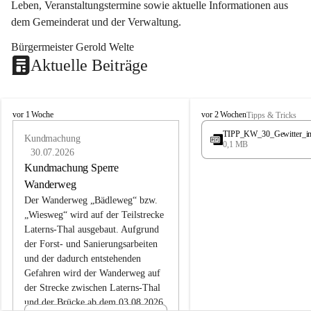
Leben, Veranstaltungstermine sowie aktuelle Informationen aus 
dem Gemeinderat und der Verwaltung. 
Bürgermeister Gerold Welte
Aktuelle Beiträge
L
L
vor 1 Woche
vor 2 Wochen
Tipps & Tricks
a
a
TIPP_KW_30_Gewitter_i
t
Kundmachung
t
0,1 MB
e
e
30.07.2026
r
r
Kundmachung Sperre
n
n
Wanderweg
s
s
Der Wanderweg „Bädleweg“ bzw. 
„Wiesweg“ wird auf der Teilstrecke 
Laterns-Thal ausgebaut. Aufgrund 
der Forst- und Sanierungsarbeiten 
und der dadurch entstehenden 
Gefahren wird der Wanderweg auf 
der 
Strecke zwischen Laterns-Thal 
und der Brücke ab dem 03.08.2026 