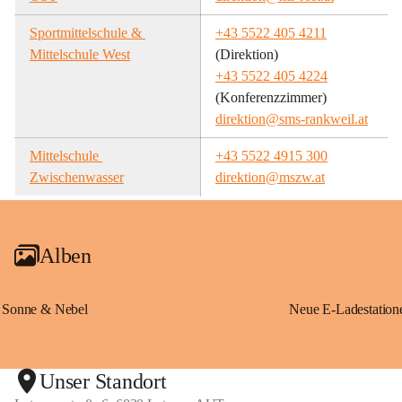
Sportmittelschule & 
+43 5522 405 4211
Mittelschule West
(Direktion)
+43 5522 405 4224
(Konferenzzimmer)
direktion@sms-rankweil.at
Mittelschule 
+43 5522 4915 300
Zwischenwasser
direktion@mszw.at
Alben
Sonne & Nebel
Unser Standort