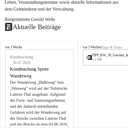
Leben, Veranstaltungstermine sowie aktuelle Informationen aus 
dem Gemeinderat und der Verwaltung. 
Bürgermeister Gerold Welte
Aktuelle Beiträge
L
L
vor 1 Woche
vor 2 Wochen
Tipps & Tricks
a
a
TIPP_KW_30_Gewitter_i
t
Kundmachung
t
0,1 MB
e
e
30.07.2026
r
r
Kundmachung Sperre
n
n
Wanderweg
s
s
Der Wanderweg „Bädleweg“ bzw. 
„Wiesweg“ wird auf der Teilstrecke 
Laterns-Thal ausgebaut. Aufgrund 
der Forst- und Sanierungsarbeiten 
und der dadurch entstehenden 
Gefahren wird der Wanderweg auf 
der 
Strecke zwischen Laterns-Thal 
und der Brücke ab dem 03.08.2026 