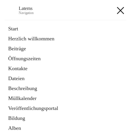
Laterns
Navigation
Laterns
Start
Herzlich willkommen
Bürgerservice
Beiträge
11 Schnellzugriffe
Öffnungszeiten
Soziales
1 Schnellzugriff
Kontakte
Dateien
+5
Beschreibung
Müllkalender
Veröffentlichungsportal
Bildung
Hauptadresse
Alben