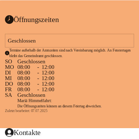
bis zum Ende der Bauarbeiten 
Kundmachung_Sperre-
gesperrt.
Wanderweg-veröffentlic
1 Seite
•
0 MB
ht
Öffnungszeiten
Schild_Sperre
1 Seite
•
0,1 MB
Geschlossen
Termine außerhalb der Amtszeiten sind nach Vereinbarung möglich. An Fenstertagen 
bleibt das Gemeindeamt geschlossen.
SO
Geschlossen
MO
08:00
-
12:00
DI
08:00
-
12:00
MI
08:00
-
12:00
DO
08:00
-
12:00
FR
08:00
-
12:00
SA
Geschlossen
Mariä Himmelfahrt:
Die Öffnungszeiten können an diesem Feiertag abweichen.
Zuletzt bearbeitet: 07.07.2025
Kontakte