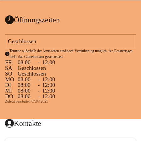
bis zum Ende der Bauarbeiten 
Kundmachung_Sperre-
gesperrt.
Wanderweg-veröffentlic
1 Seite
•
0 MB
ht
Öffnungszeiten
Schild_Sperre
1 Seite
•
0,1 MB
Geschlossen
Termine außerhalb der Amtszeiten sind nach Vereinbarung möglich. An Fenstertagen 
bleibt das Gemeindeamt geschlossen.
FR
08:00
-
12:00
SA
Geschlossen
SO
Geschlossen
MO
08:00
-
12:00
DI
08:00
-
12:00
MI
08:00
-
12:00
DO
08:00
-
12:00
Zuletzt bearbeitet: 07.07.2025
Kontakte