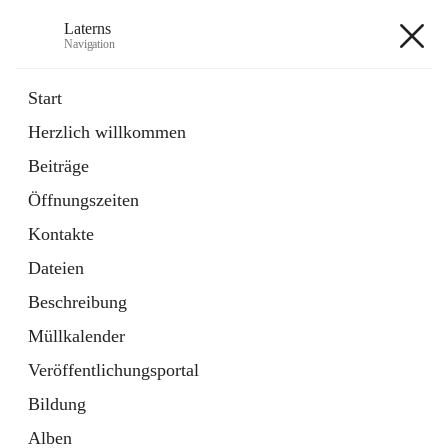
Laterns
Navigation
Laterns
Start
Herzlich willkommen
Bürgerservice
Beiträge
11 Schnellzugriffe
Öffnungszeiten
Soziales
1 Schnellzugriff
Kontakte
Dateien
+5
Beschreibung
Müllkalender
Veröffentlichungsportal
Bildung
Hauptadresse
Alben