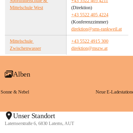
Sportmittelschule & 
+43 5522 405 4211
Mittelschule West
(Direktion)
+43 5522 405 4224
(Konferenzzimmer)
direktion@sms-rankweil.at
Mittelschule 
+43 5522 4915 300
Zwischenwasser
direktion@mszw.at
Alben
Sonne & Nebel
Unser Standort
Laternserstraße 6, 6830 Laterns, AUT