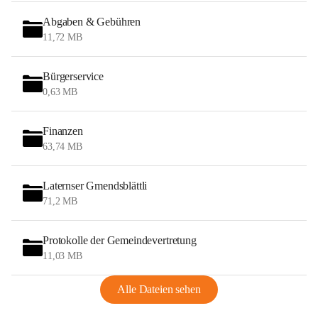
Abgaben & Gebühren
11,72 MB
Bürgerservice
0,63 MB
Finanzen
63,74 MB
Laternser Gmendsblättli
71,2 MB
Protokolle der Gemeindevertretung
11,03 MB
Alle Dateien sehen