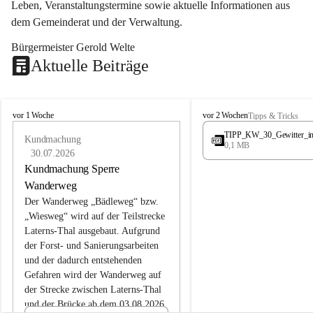
Leben, Veranstaltungstermine sowie aktuelle Informationen aus 
dem Gemeinderat und der Verwaltung. 
Bürgermeister Gerold Welte
Aktuelle Beiträge
L
L
vor 1 Woche
vor 2 Wochen
Tipps & Tricks
a
a
TIPP_KW_30_Gewitter_i
t
Kundmachung
t
0,1 MB
e
e
30.07.2026
r
r
Kundmachung Sperre
n
n
Wanderweg
s
s
Der Wanderweg „Bädleweg“ bzw. 
„Wiesweg“ wird auf der Teilstrecke 
Laterns-Thal ausgebaut. Aufgrund 
der Forst- und Sanierungsarbeiten 
und der dadurch entstehenden 
Gefahren wird der Wanderweg auf 
der 
Strecke zwischen Laterns-Thal 
und der Brücke ab dem 03.08.2026 