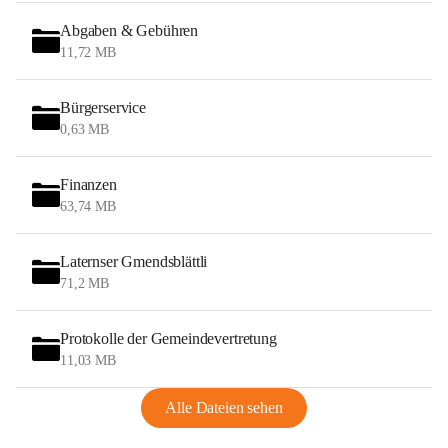
Abgaben & Gebühren
11,72 MB
Bürgerservice
0,63 MB
Finanzen
63,74 MB
Laternser Gmendsblättli
71,2 MB
Protokolle der Gemeindevertretung
11,03 MB
Alle Dateien sehen