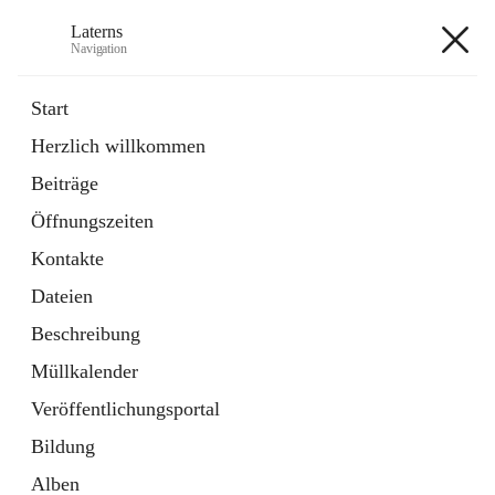
Laterns
Navigation
Laterns
Start
Herzlich willkommen
Bürgerservice
Beiträge
11 Schnellzugriffe
Öffnungszeiten
Soziales
1 Schnellzugriff
Kontakte
Dateien
+5
Beschreibung
Müllkalender
Veröffentlichungsportal
Bildung
Hauptadresse
Alben