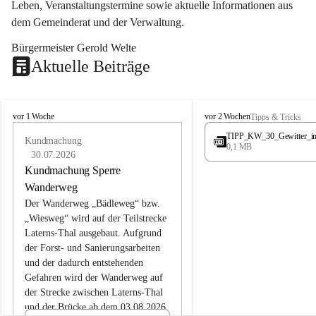
Leben, Veranstaltungstermine sowie aktuelle Informationen aus 
dem Gemeinderat und der Verwaltung. 
Bürgermeister Gerold Welte
Aktuelle Beiträge
L
L
vor 1 Woche
vor 2 Wochen
Tipps & Tricks
a
a
TIPP_KW_30_Gewitter_i
t
Kundmachung
t
0,1 MB
e
e
30.07.2026
r
r
Kundmachung Sperre
n
n
Wanderweg
s
s
Der Wanderweg „Bädleweg“ bzw. 
„Wiesweg“ wird auf der Teilstrecke 
Laterns-Thal ausgebaut. Aufgrund 
der Forst- und Sanierungsarbeiten 
und der dadurch entstehenden 
Gefahren wird der Wanderweg auf 
der 
Strecke zwischen Laterns-Thal 
und der Brücke ab dem 03.08.2026 