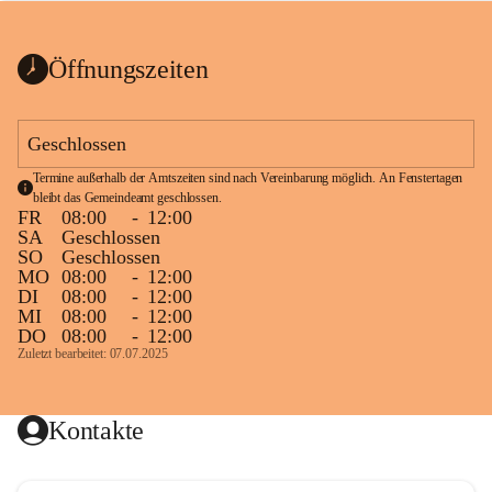
bis zum Ende der Bauarbeiten 
Kundmachung_Sperre-
gesperrt.
Wanderweg-veröffentlic
1 Seite
•
0 MB
ht
Öffnungszeiten
Schild_Sperre
1 Seite
•
0,1 MB
Geschlossen
Termine außerhalb der Amtszeiten sind nach Vereinbarung möglich. An Fenstertagen 
bleibt das Gemeindeamt geschlossen.
FR
08:00
-
12:00
SA
Geschlossen
SO
Geschlossen
MO
08:00
-
12:00
DI
08:00
-
12:00
MI
08:00
-
12:00
DO
08:00
-
12:00
Zuletzt bearbeitet: 07.07.2025
Kontakte