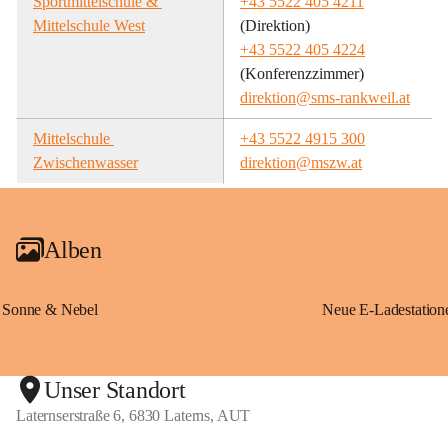
Sportmittelschule & 
+43 5522 405 4211
Mittelschule West
(Direktion)
+43 5522 405 4224
(Konferenzzimmer)
direktion@sms-rankweil.at
Mittelschule 
+43 5522 4915 300
Zwischenwasser
direktion@mszw.at
Alben
Sonne & Nebel
Unser Standort
Laternserstraße 6, 6830 Laterns, AUT