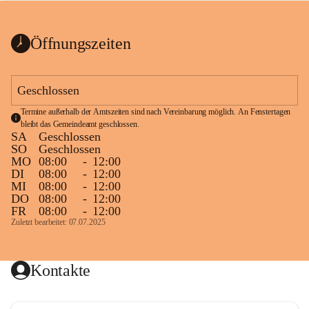
bis zum Ende der Bauarbeiten 
Kundmachung_Sperre-
gesperrt.
Wanderweg-veröffentlic
1 Seite
•
0 MB
ht
Öffnungszeiten
Schild_Sperre
1 Seite
•
0,1 MB
Geschlossen
Termine außerhalb der Amtszeiten sind nach Vereinbarung möglich. An Fenstertagen 
bleibt das Gemeindeamt geschlossen.
SA
Geschlossen
SO
Geschlossen
MO
08:00
-
12:00
DI
08:00
-
12:00
MI
08:00
-
12:00
DO
08:00
-
12:00
FR
08:00
-
12:00
Zuletzt bearbeitet: 07.07.2025
Kontakte