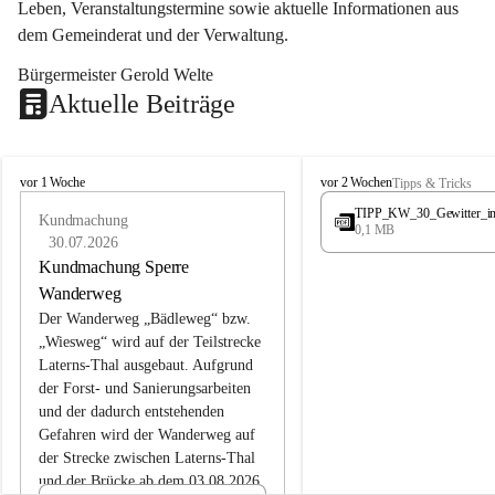
Leben, Veranstaltungstermine sowie aktuelle Informationen aus 
dem Gemeinderat und der Verwaltung. 
Bürgermeister Gerold Welte
Aktuelle Beiträge
L
L
vor 1 Woche
vor 2 Wochen
Tipps & Tricks
a
a
TIPP_KW_30_Gewitter_i
t
Kundmachung
t
0,1 MB
e
e
30.07.2026
r
r
Kundmachung Sperre
n
n
Wanderweg
s
s
Der Wanderweg „Bädleweg“ bzw. 
„Wiesweg“ wird auf der Teilstrecke 
Laterns-Thal ausgebaut. Aufgrund 
der Forst- und Sanierungsarbeiten 
und der dadurch entstehenden 
Gefahren wird der Wanderweg auf 
der 
Strecke zwischen Laterns-Thal 
und der Brücke ab dem 03.08.2026 