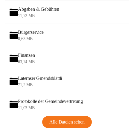
Abgaben & Gebühren
11,72 MB
Bürgerservice
0,63 MB
Finanzen
63,74 MB
Laternser Gmendsblättli
71,2 MB
Protokolle der Gemeindevertretung
11,03 MB
Alle Dateien sehen