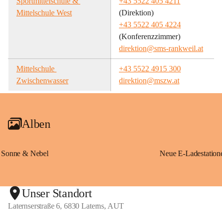
Sportmittelschule & 
+43 5522 405 4211
Mittelschule West
(Direktion)
+43 5522 405 4224
(Konferenzzimmer)
direktion@sms-rankweil.at
Mittelschule 
+43 5522 4915 300
Zwischenwasser
direktion@mszw.at
Alben
Sonne & Nebel
Unser Standort
Laternserstraße 6, 6830 Laterns, AUT