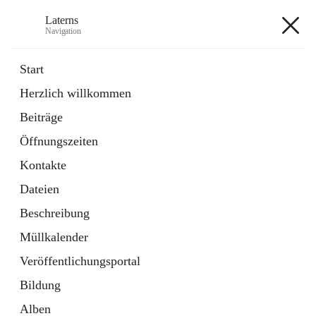
Laterns
Navigation
Laterns
Start
Herzlich willkommen
Bürgerservice
Beiträge
11 Schnellzugriffe
Öffnungszeiten
Soziales
1 Schnellzugriff
Kontakte
Dateien
+5
Beschreibung
Müllkalender
Veröffentlichungsportal
Bildung
Hauptadresse
Alben