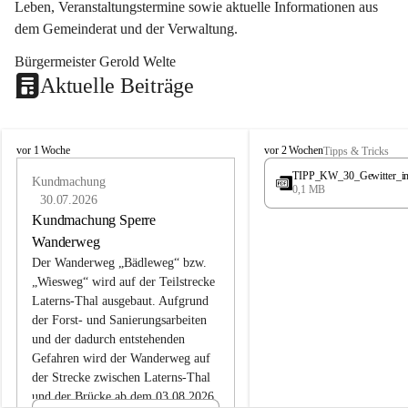
Leben, Veranstaltungstermine sowie aktuelle Informationen aus 
dem Gemeinderat und der Verwaltung. 
Bürgermeister Gerold Welte
Aktuelle Beiträge
L
L
vor 1 Woche
vor 2 Wochen
Tipps & Tricks
a
a
TIPP_KW_30_Gewitter_i
t
Kundmachung
t
0,1 MB
e
e
30.07.2026
r
r
Kundmachung Sperre
n
n
Wanderweg
s
s
Der Wanderweg „Bädleweg“ bzw. 
„Wiesweg“ wird auf der Teilstrecke 
Laterns-Thal ausgebaut. Aufgrund 
der Forst- und Sanierungsarbeiten 
und der dadurch entstehenden 
Gefahren wird der Wanderweg auf 
der 
Strecke zwischen Laterns-Thal 
und der Brücke ab dem 03.08.2026 