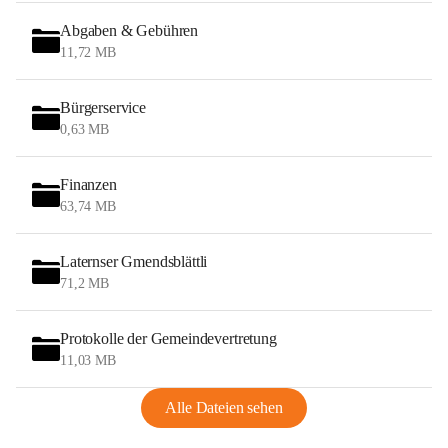
Abgaben & Gebühren
11,72 MB
Bürgerservice
0,63 MB
Finanzen
63,74 MB
Laternser Gmendsblättli
71,2 MB
Protokolle der Gemeindevertretung
11,03 MB
Alle Dateien sehen