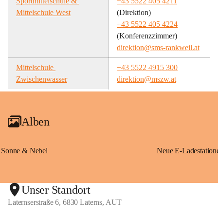
Sportmittelschule & 
+43 5522 405 4211
Mittelschule West
(Direktion)
+43 5522 405 4224
(Konferenzzimmer)
direktion@sms-rankweil.at
Mittelschule 
+43 5522 4915 300
Zwischenwasser
direktion@mszw.at
Alben
Sonne & Nebel
Unser Standort
Laternserstraße 6, 6830 Laterns, AUT