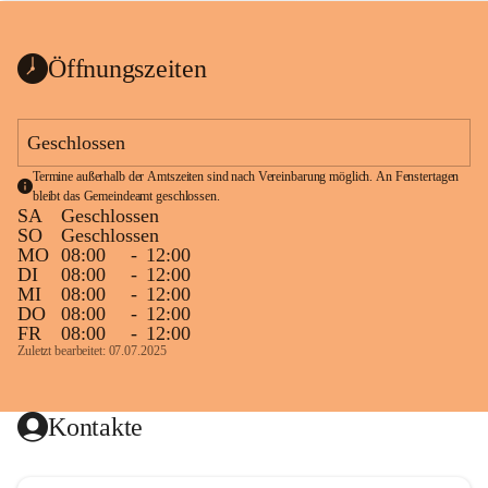
bis zum Ende der Bauarbeiten 
Kundmachung_Sperre-
gesperrt.
Wanderweg-veröffentlic
1 Seite
•
0 MB
ht
Öffnungszeiten
Schild_Sperre
1 Seite
•
0,1 MB
Geschlossen
Termine außerhalb der Amtszeiten sind nach Vereinbarung möglich. An Fenstertagen 
bleibt das Gemeindeamt geschlossen.
SA
Geschlossen
SO
Geschlossen
MO
08:00
-
12:00
DI
08:00
-
12:00
MI
08:00
-
12:00
DO
08:00
-
12:00
FR
08:00
-
12:00
Zuletzt bearbeitet: 07.07.2025
Kontakte