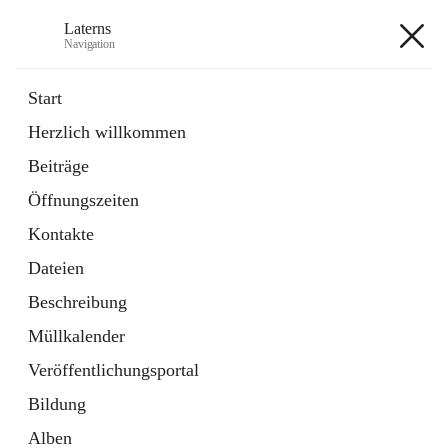
Laterns
Navigation
Laterns
Start
Herzlich willkommen
Bürgerservice
Beiträge
11 Schnellzugriffe
Öffnungszeiten
Soziales
1 Schnellzugriff
Kontakte
Dateien
+5
Beschreibung
Müllkalender
Veröffentlichungsportal
Bildung
Hauptadresse
Alben