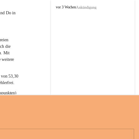
L
vor 3 Wochen
Ankündigung
a
und Do in 
t
e
r
n
reien 
s
ch die 
n. Mit 
 weitere 
t von 53,30 
hlerfrei.
spunkten) 
n 55,40 
se nach 