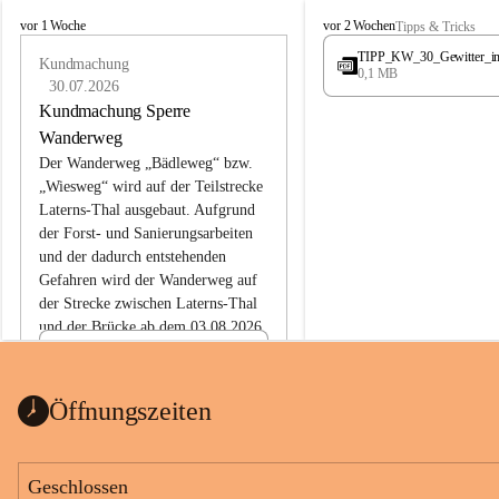
L
L
vor 1 Woche
vor 2 Wochen
Tipps & Tricks
a
a
TIPP_KW_30_Gewitter_i
t
Kundmachung
t
0,1 MB
e
e
30.07.2026
r
r
Kundmachung Sperre
n
n
Wanderweg
s
s
Der Wanderweg „Bädleweg“ bzw. 
„Wiesweg“ wird auf der Teilstrecke 
Laterns-Thal ausgebaut. Aufgrund 
der Forst- und Sanierungsarbeiten 
und der dadurch entstehenden 
Gefahren wird der Wanderweg auf 
der 
Strecke zwischen Laterns-Thal 
und der Brücke ab dem 03.08.2026 
bis zum Ende der Bauarbeiten 
Kundmachung_Sperre-
gesperrt.
Wanderweg-veröffentlic
1 Seite
•
0 MB
ht
Öffnungszeiten
Schild_Sperre
1 Seite
•
0,1 MB
Geschlossen