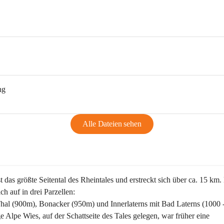
ng
Alle Dateien sehen
st das größte Seitental des Rheintales und erstreckt sich über ca. 15 km.
ich auf in drei Parzellen:
Thal (900m), Bonacker (950m) und Innerlaterns mit Bad Laterns (1000 
ge Alpe Wies, auf der Schattseite des Tales gelegen, war früher eine 