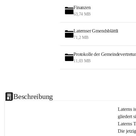
Finanzen
63,74 MB
Laternser Gmendsblättli
71,2 MB
Protokolle der Gemeindevertretu
11,03 MB
Beschreibung
Laterns i
gliedert s
Laterns 
Die jetzi