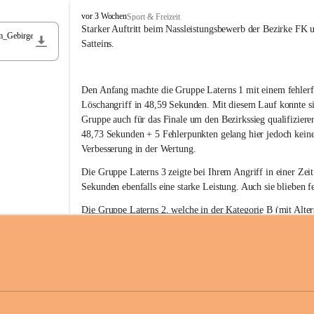
F
vor 3 Wochen
Sport & Freizeit
r
Starker Auftritt beim Nassleistungsbewerb der Bezirke FK 
m_Gebirge
e
Satteins.
i
w
i
Den Anfang machte die Gruppe Laterns 1 mit einem fehlerf
l
l
Löschangriff in 48,59 Sekunden. Mit diesem Lauf konnte si
i
Gruppe auch für das Finale um den Bezirkssieg qualifiziere
g
48,73 Sekunden + 5 Fehlerpunkten gelang hier jedoch keine
e
Verbesserung in der Wertung.
F
e
Die Gruppe Laterns 3 zeigte bei Ihrem Angriff in einer Zei
u
Sekunden ebenfalls eine starke Leistung. Auch sie blieben fe
e
r
Die Gruppe Laterns 2, welche in der Kategorie B (mit Alter
w
gestartet ist, überzeugte ebenfalls mit einem Löschangriff i
Rangliste_41_Nassleistungsbewerb_2026
e
0,2 MB
Sekunden und konnte damit den Sieg in dieser Wertungsklas
h
Laterns holen.
r
L
a
t
Somit ergab sich folgende hervorragende Ergebnisse:
e