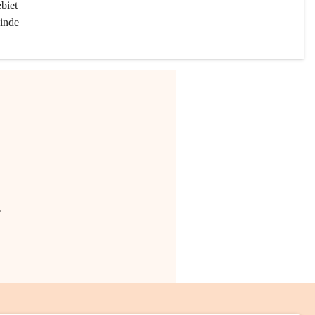
biet 
inde 
.