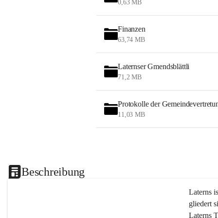
0,63 MB
Finanzen
63,74 MB
Laternser Gmendsblättli
71,2 MB
Protokolle der Gemeindevertretu
11,03 MB
Beschreibung
Laterns i
gliedert s
Laterns 