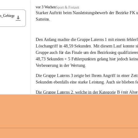
F
vor 3 Wochen
Sport & Freizeit
r
Starker Auftritt beim Nassleistungsbewerb der Bezirke FK 
m_Gebirge
e
Satteins.
i
w
i
Den Anfang machte die Gruppe Laterns 1 mit einem fehlerf
l
l
Löschangriff in 48,59 Sekunden. Mit diesem Lauf konnte si
i
Gruppe auch für das Finale um den Bezirkssieg qualifiziere
g
48,73 Sekunden + 5 Fehlerpunkten gelang hier jedoch keine
e
Verbesserung in der Wertung.
F
e
Die Gruppe Laterns 3 zeigte bei Ihrem Angriff in einer Zei
u
Sekunden ebenfalls eine starke Leistung. Auch sie blieben fe
e
r
Die Gruppe Laterns 2, welche in der Kategorie B (mit Alter
w
gestartet ist, überzeugte ebenfalls mit einem Löschangriff i
Rangliste_41_Nassleistungsbewerb_2026
e
0,2 MB
Sekunden und konnte damit den Sieg in dieser Wertungsklas
h
Laterns holen.
r
L
a
t
Somit ergab sich folgende hervorragende Ergebnisse:
e