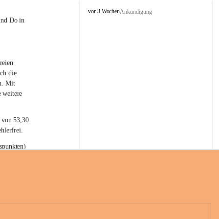
L
vor 3 Wochen
Ankündigung
a
und Do in 
t
e
r
n
reien 
s
ch die 
n. Mit 
 weitere 
t von 53,30 
hlerfrei.
spunkten) 
n 55,40 
se nach 