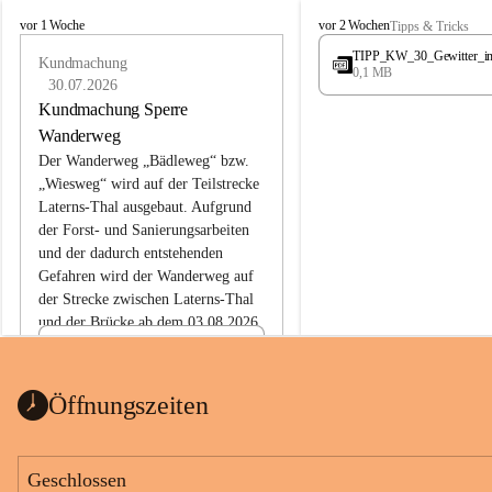
L
L
vor 1 Woche
vor 2 Wochen
Tipps & Tricks
a
a
TIPP_KW_30_Gewitter_i
t
Kundmachung
t
0,1 MB
e
e
30.07.2026
r
r
Kundmachung Sperre
n
n
Wanderweg
s
s
Der Wanderweg „Bädleweg“ bzw. 
„Wiesweg“ wird auf der Teilstrecke 
Laterns-Thal ausgebaut. Aufgrund 
der Forst- und Sanierungsarbeiten 
und der dadurch entstehenden 
Gefahren wird der Wanderweg auf 
der 
Strecke zwischen Laterns-Thal 
und der Brücke ab dem 03.08.2026 
bis zum Ende der Bauarbeiten 
Kundmachung_Sperre-
gesperrt.
Wanderweg-veröffentlic
1 Seite
•
0 MB
ht
Öffnungszeiten
Schild_Sperre
1 Seite
•
0,1 MB
Geschlossen