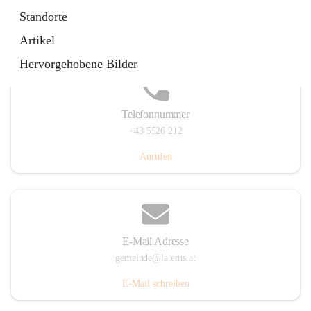
Laternserstraße 6, 6830 Laterns, AUT
Standorte
Auf Karte ansehen
Artikel
Hervorgehobene Bilder
Telefonnummer
+43 5526 212
Anrufen
E-Mail Adresse
gemeinde@laterns.at
E-Mail schreiben