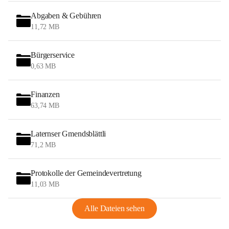
Abgaben & Gebühren
11,72 MB
Bürgerservice
0,63 MB
Finanzen
63,74 MB
Laternser Gmendsblättli
71,2 MB
Protokolle der Gemeindevertretung
11,03 MB
Alle Dateien sehen