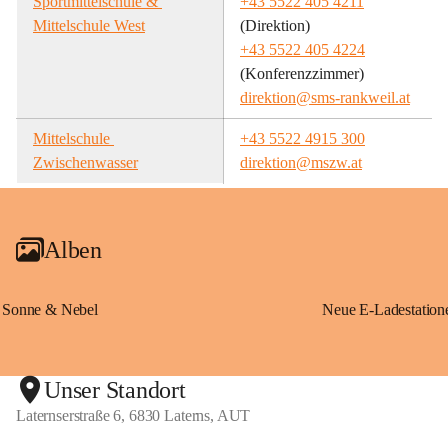
Sportmittelschule & 
+43 5522 405 4211
Mittelschule West
(Direktion)
+43 5522 405 4224
(Konferenzzimmer)
direktion@sms-rankweil.at
Mittelschule 
+43 5522 4915 300
Zwischenwasser
direktion@mszw.at
Alben
Sonne & Nebel
Unser Standort
Laternserstraße 6, 6830 Laterns, AUT