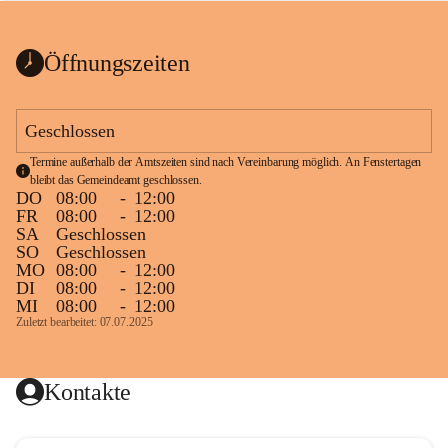
bis zum Ende der Bauarbeiten 
Kundmachung_Sperre-
gesperrt.
Wanderweg-veröffentlic
1 Seite
•
0 MB
ht
Öffnungszeiten
Schild_Sperre
1 Seite
•
0,1 MB
Geschlossen
Termine außerhalb der Amtszeiten sind nach Vereinbarung möglich. An Fenstertagen 
bleibt das Gemeindeamt geschlossen.
DO
08:00
-
12:00
FR
08:00
-
12:00
SA
Geschlossen
SO
Geschlossen
MO
08:00
-
12:00
DI
08:00
-
12:00
MI
08:00
-
12:00
Zuletzt bearbeitet: 07.07.2025
Kontakte