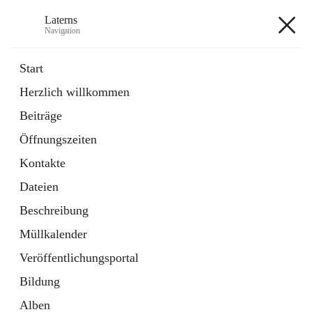
Laterns
Navigation
Laterns
Start
Herzlich willkommen
Bürgerservice
Beiträge
11 Schnellzugriffe
Öffnungszeiten
Soziales
1 Schnellzugriff
Kontakte
Dateien
+5
Beschreibung
Müllkalender
Veröffentlichungsportal
Bildung
Hauptadresse
Alben