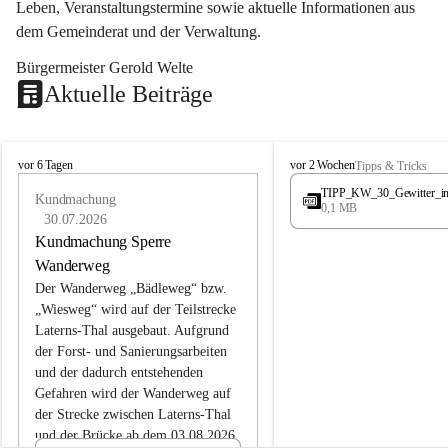
Leben, Veranstaltungstermine sowie aktuelle Informationen aus 
dem Gemeinderat und der Verwaltung. 
Bürgermeister Gerold Welte
Aktuelle Beiträge
L
L
vor 6 Tagen
vor 2 Wochen
Tipps & Tricks
a
a
TIPP_KW_30_Gewitter_i
t
Kundmachung
t
0,1 MB
e
e
30.07.2026
r
r
Kundmachung Sperre
n
n
Wanderweg
s
s
Der Wanderweg „Bädleweg“ bzw. 
„Wiesweg“ wird auf der Teilstrecke 
Laterns-Thal ausgebaut. Aufgrund 
der Forst- und Sanierungsarbeiten 
und der dadurch entstehenden 
Gefahren wird der Wanderweg auf 
der 
Strecke zwischen Laterns-Thal 
und der Brücke ab dem 03.08.2026 