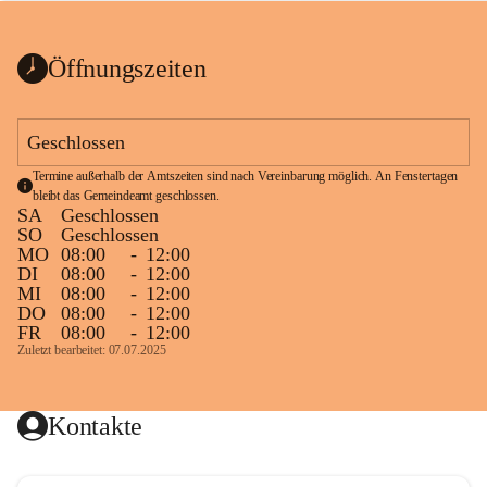
bis zum Ende der Bauarbeiten 
Kundmachung_Sperre-
gesperrt.
Wanderweg-veröffentlic
1 Seite
•
0 MB
ht
Öffnungszeiten
Schild_Sperre
1 Seite
•
0,1 MB
Geschlossen
Termine außerhalb der Amtszeiten sind nach Vereinbarung möglich. An Fenstertagen 
bleibt das Gemeindeamt geschlossen.
SA
Geschlossen
SO
Geschlossen
MO
08:00
-
12:00
DI
08:00
-
12:00
MI
08:00
-
12:00
DO
08:00
-
12:00
FR
08:00
-
12:00
Zuletzt bearbeitet: 07.07.2025
Kontakte