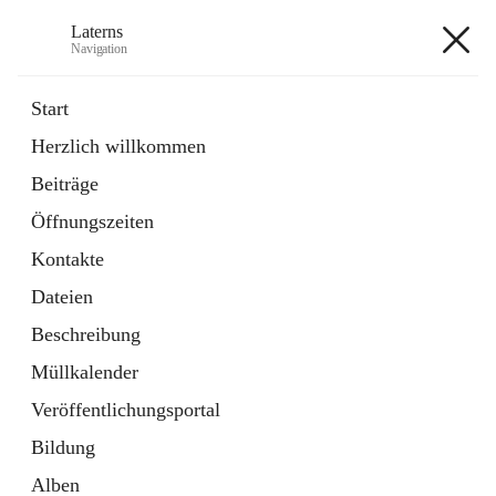
Laterns
Navigation
Laterns
Start
Herzlich willkommen
Bürgerservice
Beiträge
11 Schnellzugriffe
Öffnungszeiten
Soziales
1 Schnellzugriff
Kontakte
Dateien
+5
Beschreibung
Müllkalender
Veröffentlichungsportal
Bildung
Hauptadresse
Alben