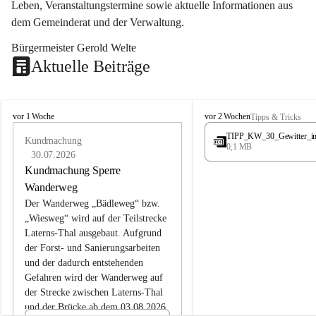
Leben, Veranstaltungstermine sowie aktuelle Informationen aus 
dem Gemeinderat und der Verwaltung. 
Bürgermeister Gerold Welte
Aktuelle Beiträge
L
L
vor 1 Woche
vor 2 Wochen
Tipps & Tricks
a
a
TIPP_KW_30_Gewitter_i
t
Kundmachung
t
0,1 MB
e
e
30.07.2026
r
r
Kundmachung Sperre
n
n
Wanderweg
s
s
Der Wanderweg „Bädleweg“ bzw. 
„Wiesweg“ wird auf der Teilstrecke 
Laterns-Thal ausgebaut. Aufgrund 
der Forst- und Sanierungsarbeiten 
und der dadurch entstehenden 
Gefahren wird der Wanderweg auf 
der 
Strecke zwischen Laterns-Thal 
und der Brücke ab dem 03.08.2026 