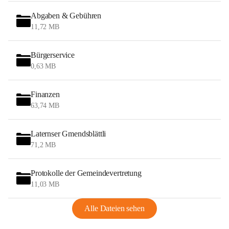
Abgaben & Gebühren
11,72 MB
Bürgerservice
0,63 MB
Finanzen
63,74 MB
Laternser Gmendsblättli
71,2 MB
Protokolle der Gemeindevertretung
11,03 MB
Alle Dateien sehen