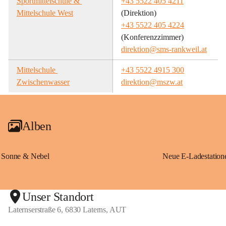
Sportmittelschule & 
+43 5522 405 4211
Mittelschule West
(Direktion)
+43 5522 405 4224
(Konferenzzimmer)
direktion@sms-rankweil.at
Mittelschule 
+43 5522 4915 300
Zwischenwasser
direktion@mszw.at
Alben
Sonne & Nebel
Unser Standort
Laternserstraße 6, 6830 Laterns, AUT