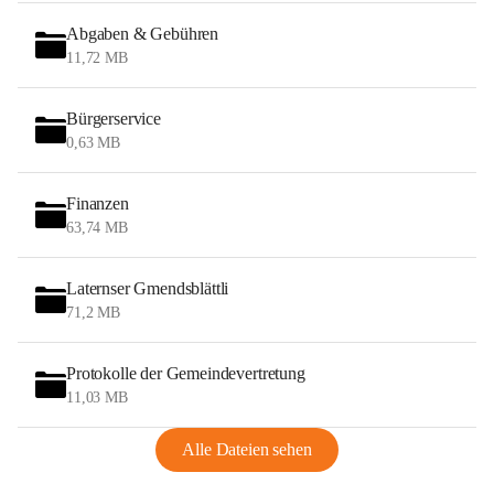
Abgaben & Gebühren
11,72 MB
Bürgerservice
0,63 MB
Finanzen
63,74 MB
Laternser Gmendsblättli
71,2 MB
Protokolle der Gemeindevertretung
11,03 MB
Alle Dateien sehen