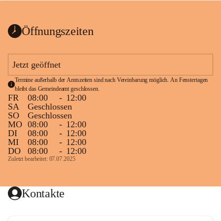
bis zum Ende der Bauarbeiten 
Kundmachung_Sperre-
gesperrt.
Wanderweg-veröffentlic
1 Seite
•
0 MB
ht
Öffnungszeiten
Schild_Sperre
1 Seite
•
0,1 MB
Jetzt geöffnet
Termine außerhalb der Amtszeiten sind nach Vereinbarung möglich. An Fenstertagen 
bleibt das Gemeindeamt geschlossen.
FR
08:00
-
12:00
SA
Geschlossen
SO
Geschlossen
MO
08:00
-
12:00
DI
08:00
-
12:00
MI
08:00
-
12:00
DO
08:00
-
12:00
Zuletzt bearbeitet: 07.07.2025
Kontakte