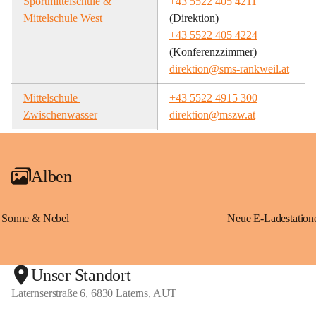
Sportmittelschule & 
+43 5522 405 4211
Mittelschule West
(Direktion)
+43 5522 405 4224
(Konferenzzimmer)
direktion@sms-rankweil.at
Mittelschule 
+43 5522 4915 300
Zwischenwasser
direktion@mszw.at
Alben
Sonne & Nebel
Unser Standort
Laternserstraße 6, 6830 Laterns, AUT