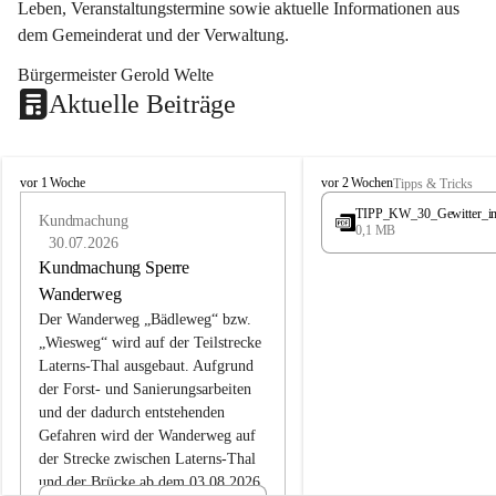
Leben, Veranstaltungstermine sowie aktuelle Informationen aus 
dem Gemeinderat und der Verwaltung. 
Bürgermeister Gerold Welte
Aktuelle Beiträge
L
L
vor 1 Woche
vor 2 Wochen
Tipps & Tricks
a
a
TIPP_KW_30_Gewitter_i
t
Kundmachung
t
0,1 MB
e
e
30.07.2026
r
r
Kundmachung Sperre
n
n
Wanderweg
s
s
Der Wanderweg „Bädleweg“ bzw. 
„Wiesweg“ wird auf der Teilstrecke 
Laterns-Thal ausgebaut. Aufgrund 
der Forst- und Sanierungsarbeiten 
und der dadurch entstehenden 
Gefahren wird der Wanderweg auf 
der 
Strecke zwischen Laterns-Thal 
und der Brücke ab dem 03.08.2026 