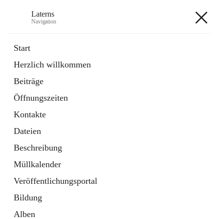
Laterns
Navigation
Laterns
Start
Herzlich willkommen
Bürgerservice
Beiträge
11 Schnellzugriffe
Öffnungszeiten
Soziales
1 Schnellzugriff
Kontakte
Dateien
+5
Beschreibung
Müllkalender
Veröffentlichungsportal
Bildung
Hauptadresse
Alben