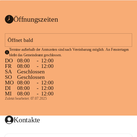
bis zum Ende der Bauarbeiten 
Kundmachung_Sperre-
gesperrt.
Wanderweg-veröffentlic
1 Seite
•
0 MB
ht
Öffnungszeiten
Schild_Sperre
1 Seite
•
0,1 MB
Öffnet bald
Termine außerhalb der Amtszeiten sind nach Vereinbarung möglich. An Fenstertagen 
bleibt das Gemeindeamt geschlossen.
DO
08:00
-
12:00
FR
08:00
-
12:00
SA
Geschlossen
SO
Geschlossen
MO
08:00
-
12:00
DI
08:00
-
12:00
MI
08:00
-
12:00
Zuletzt bearbeitet: 07.07.2025
Kontakte