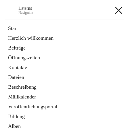
Laterns
Navigation
Laterns
Start
Herzlich willkommen
Bürgerservice
Beiträge
11 Schnellzugriffe
Öffnungszeiten
Soziales
1 Schnellzugriff
Kontakte
Dateien
+5
Beschreibung
Müllkalender
Veröffentlichungsportal
Bildung
Hauptadresse
Alben