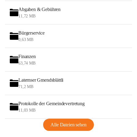
Abgaben & Gebühren
11,72 MB
Bürgerservice
0,63 MB
Finanzen
63,74 MB
Laternser Gmendsblättli
71,2 MB
Protokolle der Gemeindevertretung
11,03 MB
Alle Dateien sehen