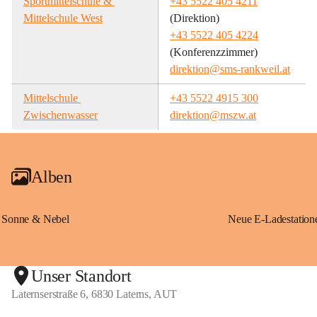
Sportmittelschule & 
+43 5522 405 4211
Mittelschule West
(Direktion)
+43 5522 405 4224
(Konferenzzimmer)
direktion@sms-rankweil.at
Mittelschule 
+43 5522 4915 300
Zwischenwasser
direktion@mszw.at
Alben
Sonne & Nebel
Unser Standort
Laternserstraße 6, 6830 Laterns, AUT