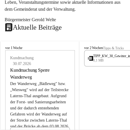
Leben, Veranstaltungstermine sowie aktuelle Informationen aus 
dem Gemeinderat und der Verwaltung. 
Bürgermeister Gerold Welte
Aktuelle Beiträge
L
L
vor 1 Woche
vor 2 Wochen
Tipps & Tricks
a
a
TIPP_KW_30_Gewitter_i
t
Kundmachung
t
0,1 MB
e
e
30.07.2026
r
r
Kundmachung Sperre
n
n
Wanderweg
s
s
Der Wanderweg „Bädleweg“ bzw. 
„Wiesweg“ wird auf der Teilstrecke 
Laterns-Thal ausgebaut. Aufgrund 
der Forst- und Sanierungsarbeiten 
und der dadurch entstehenden 
Gefahren wird der Wanderweg auf 
der 
Strecke zwischen Laterns-Thal 
und der Brücke ab dem 03.08.2026 