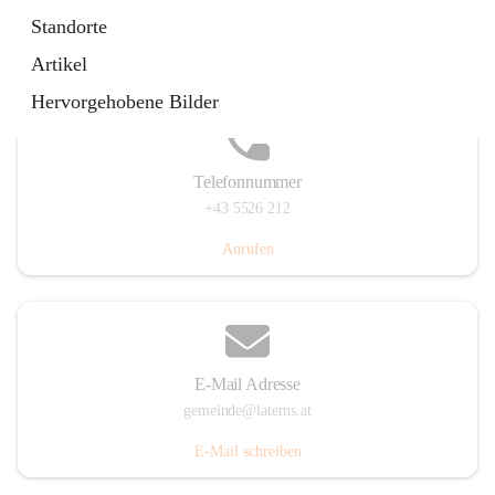
Laternserstraße 6, 6830 Laterns, AUT
Standorte
Auf Karte ansehen
Artikel
Hervorgehobene Bilder
Telefonnummer
+43 5526 212
Anrufen
E-Mail Adresse
gemeinde@laterns.at
E-Mail schreiben