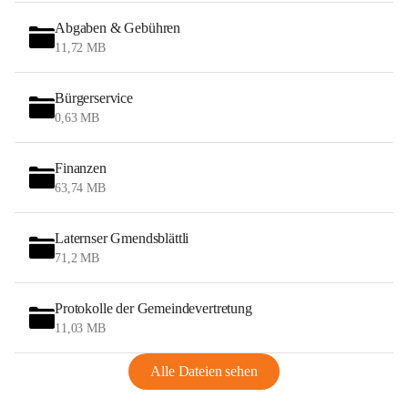
Abgaben & Gebühren
11,72 MB
Bürgerservice
0,63 MB
Finanzen
63,74 MB
Laternser Gmendsblättli
71,2 MB
Protokolle der Gemeindevertretung
11,03 MB
Alle Dateien sehen