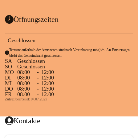
bis zum Ende der Bauarbeiten 
Kundmachung_Sperre-
gesperrt.
Wanderweg-veröffentlic
1 Seite
•
0 MB
ht
Öffnungszeiten
Schild_Sperre
1 Seite
•
0,1 MB
Geschlossen
Termine außerhalb der Amtszeiten sind nach Vereinbarung möglich. An Fenstertagen 
bleibt das Gemeindeamt geschlossen.
SA
Geschlossen
SO
Geschlossen
MO
08:00
-
12:00
DI
08:00
-
12:00
MI
08:00
-
12:00
DO
08:00
-
12:00
FR
08:00
-
12:00
Zuletzt bearbeitet: 07.07.2025
Kontakte