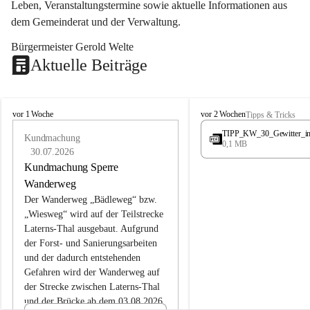
Leben, Veranstaltungstermine sowie aktuelle Informationen aus 
dem Gemeinderat und der Verwaltung. 
Bürgermeister Gerold Welte
Aktuelle Beiträge
L
L
vor 1 Woche
vor 2 Wochen
Tipps & Tricks
a
a
TIPP_KW_30_Gewitter_i
t
Kundmachung
t
0,1 MB
e
e
30.07.2026
r
r
Kundmachung Sperre
n
n
Wanderweg
s
s
Der Wanderweg „Bädleweg“ bzw. 
„Wiesweg“ wird auf der Teilstrecke 
Laterns-Thal ausgebaut. Aufgrund 
der Forst- und Sanierungsarbeiten 
und der dadurch entstehenden 
Gefahren wird der Wanderweg auf 
der 
Strecke zwischen Laterns-Thal 
und der Brücke ab dem 03.08.2026 