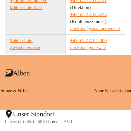
Sportmittelschule & 
+43 5522 405 4211
Mittelschule West
(Direktion)
+43 5522 405 4224
(Konferenzzimmer)
direktion@sms-rankweil.at
Mittelschule 
+43 5522 4915 300
Zwischenwasser
direktion@mszw.at
Alben
Sonne & Nebel
Unser Standort
Laternserstraße 6, 6830 Laterns, AUT