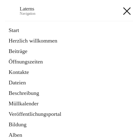
Laterns
Navigation
Laterns
Start
Herzlich willkommen
Bürgerservice
Beiträge
11 Schnellzugriffe
Öffnungszeiten
Soziales
1 Schnellzugriff
Kontakte
Dateien
+5
Beschreibung
Müllkalender
Veröffentlichungsportal
Bildung
Hauptadresse
Alben