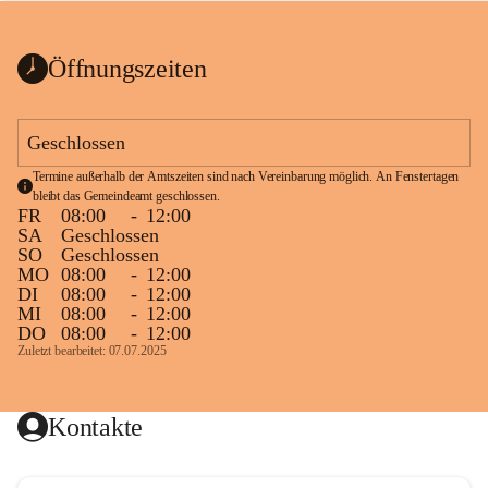
bis zum Ende der Bauarbeiten 
Kundmachung_Sperre-
gesperrt.
Wanderweg-veröffentlic
1 Seite
•
0 MB
ht
Öffnungszeiten
Schild_Sperre
1 Seite
•
0,1 MB
Geschlossen
Termine außerhalb der Amtszeiten sind nach Vereinbarung möglich. An Fenstertagen 
bleibt das Gemeindeamt geschlossen.
FR
08:00
-
12:00
SA
Geschlossen
SO
Geschlossen
MO
08:00
-
12:00
DI
08:00
-
12:00
MI
08:00
-
12:00
DO
08:00
-
12:00
Zuletzt bearbeitet: 07.07.2025
Kontakte