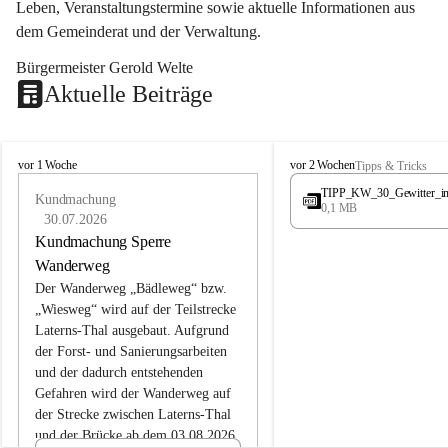
Leben, Veranstaltungstermine sowie aktuelle Informationen aus 
dem Gemeinderat und der Verwaltung. 
Bürgermeister Gerold Welte
Aktuelle Beiträge
L
L
vor 1 Woche
vor 2 Wochen
Tipps & Tricks
a
a
TIPP_KW_30_Gewitter_i
t
Kundmachung
t
0,1 MB
e
e
30.07.2026
r
r
Kundmachung Sperre
n
n
Wanderweg
s
s
Der Wanderweg „Bädleweg“ bzw. 
„Wiesweg“ wird auf der Teilstrecke 
Laterns-Thal ausgebaut. Aufgrund 
der Forst- und Sanierungsarbeiten 
und der dadurch entstehenden 
Gefahren wird der Wanderweg auf 
der 
Strecke zwischen Laterns-Thal 
und der Brücke ab dem 03.08.2026 