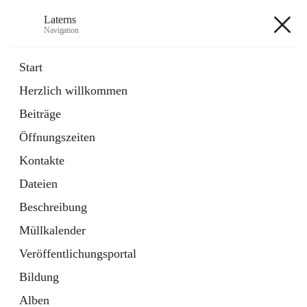
Laterns
Navigation
Laterns
Start
Herzlich willkommen
Bürgerservice
Beiträge
11 Schnellzugriffe
Öffnungszeiten
Soziales
1 Schnellzugriff
Kontakte
Dateien
+5
Beschreibung
Müllkalender
Veröffentlichungsportal
Bildung
Hauptadresse
Alben