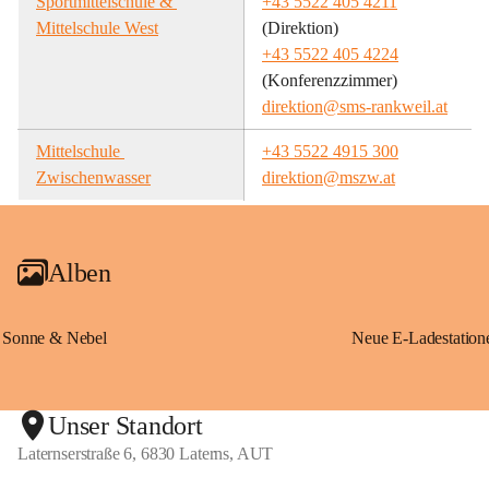
Sportmittelschule & 
+43 5522 405 4211
Mittelschule West
(Direktion)
+43 5522 405 4224
(Konferenzzimmer)
direktion@sms-rankweil.at
Mittelschule 
+43 5522 4915 300
Zwischenwasser
direktion@mszw.at
Alben
Sonne & Nebel
Unser Standort
Laternserstraße 6, 6830 Laterns, AUT