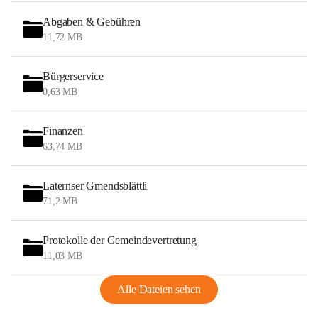
Abgaben & Gebühren
11,72 MB
Bürgerservice
0,63 MB
Finanzen
63,74 MB
Laternser Gmendsblättli
71,2 MB
Protokolle der Gemeindevertretung
11,03 MB
Alle Dateien sehen