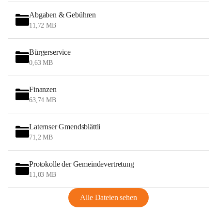
Abgaben & Gebühren
11,72 MB
Bürgerservice
0,63 MB
Finanzen
63,74 MB
Laternser Gmendsblättli
71,2 MB
Protokolle der Gemeindevertretung
11,03 MB
Alle Dateien sehen