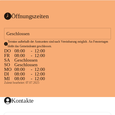
bis zum Ende der Bauarbeiten 
Kundmachung_Sperre-
gesperrt.
Wanderweg-veröffentlic
1 Seite
•
0 MB
ht
Öffnungszeiten
Schild_Sperre
1 Seite
•
0,1 MB
Geschlossen
Termine außerhalb der Amtszeiten sind nach Vereinbarung möglich. An Fenstertagen 
bleibt das Gemeindeamt geschlossen.
DO
08:00
-
12:00
FR
08:00
-
12:00
SA
Geschlossen
SO
Geschlossen
MO
08:00
-
12:00
DI
08:00
-
12:00
MI
08:00
-
12:00
Zuletzt bearbeitet: 07.07.2025
Kontakte