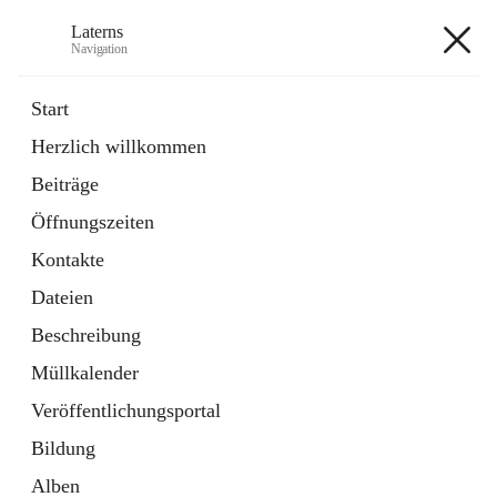
Laterns
Navigation
Laterns
Start
Herzlich willkommen
Bürgerservice
Beiträge
11 Schnellzugriffe
Öffnungszeiten
Soziales
1 Schnellzugriff
Kontakte
Dateien
+5
Beschreibung
Müllkalender
Veröffentlichungsportal
Bildung
Hauptadresse
Alben