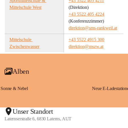
Sportmittelschule & 
+43 5522 405 4211
Mittelschule West
(Direktion)
+43 5522 405 4224
(Konferenzzimmer)
direktion@sms-rankweil.at
Mittelschule 
+43 5522 4915 300
Zwischenwasser
direktion@mszw.at
Alben
Sonne & Nebel
Unser Standort
Laternserstraße 6, 6830 Laterns, AUT