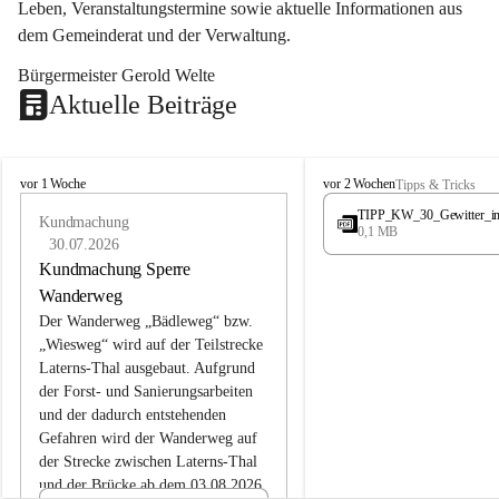
Leben, Veranstaltungstermine sowie aktuelle Informationen aus 
dem Gemeinderat und der Verwaltung. 
Bürgermeister Gerold Welte
Aktuelle Beiträge
L
L
vor 1 Woche
vor 2 Wochen
Tipps & Tricks
a
a
TIPP_KW_30_Gewitter_i
t
Kundmachung
t
0,1 MB
e
e
30.07.2026
r
r
Kundmachung Sperre
n
n
Wanderweg
s
s
Der Wanderweg „Bädleweg“ bzw. 
„Wiesweg“ wird auf der Teilstrecke 
Laterns-Thal ausgebaut. Aufgrund 
der Forst- und Sanierungsarbeiten 
und der dadurch entstehenden 
Gefahren wird der Wanderweg auf 
der 
Strecke zwischen Laterns-Thal 
und der Brücke ab dem 03.08.2026 